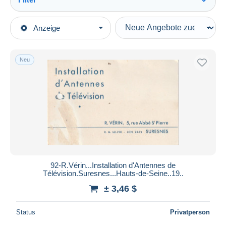
Alles sehen
Art der Verkäufe
Anzeige
Hauptkategorien
Laufende Angebote
Alte Papiere
Festpreise
Rechnungen
Neu
Auktionen mit Geboten
Frankreich
Auktionen ohne Gebote
Auktionshäuser
Drogerie & Parfümerie
Verkauft
Dauer
Alle Laufzeiten
Neu seit
Tage(n)
92-R.Vérin...Installation d'Antennes de
Télévision.Suresnes...Hauts-de-Seine..19..
Endet in
Stunde(n)
± 3,46 $
Preis
Status
Privatperson
Von
bis
$
$