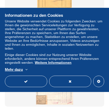
Informationen zu den Cookies
87- LIMOGES- FACTURE A LA RENAISSANCE
PARFUMERIE -MADAME JOLY 37 RUE FRANCOIS
Unsere Website verwendet Cookies zu folgenden Zwecken: um
CHENIEUX-LAJOIE LA CROISILLE -1956
Ihnen die gewünschten Serviceleitungen zur Verfügung zu
stellen, die Sicherheit auf unserer Plattform zu gewährleisten,
± 14,98 $
Ihre Präferenzen zu speichern, um Ihnen das Surfen
angenehmer zu machen, Statistiken zu erstellen, um unsere
Website an Ihre Bedürfnisse anzupassen, Videos anzuzeigen
Status
Gewerblicher Händler
und Ihnen zu ermöglichen, Inhalte in sozialen Netzwerken zu
teilen.
Einige dieser Cookies sind zur Nutzung unserer Website
erforderlich, andere können entsprechend Ihren Präferenzen
Neu
eingestellt werden.
Weitere Informationen
Mehr dazu