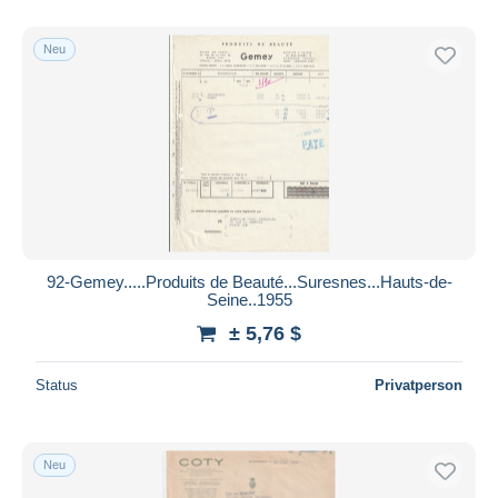
Nur ermäßigt
Kostenloser Versand
Neu
Zahlungsmethoden
PayPal
Banküberweisung
Visa
Mastercard
Bancontact
iDeal
92-Gemey.....Produits de Beauté...Suresnes...Hauts-de-
Seine..1955
Maestro
± 5,76 $
Gesamte Auswahl aufheben
Wohnsitz des Verkäufers
Status
Privatperson
Weltweit
Neu