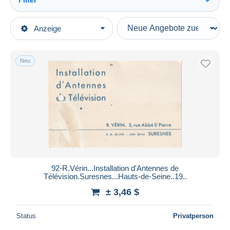
Alles sehen
Art der Verkäufe
Anzeige
Hauptkategorien
Laufende Angebote
Alte Papiere
Festpreise
Rechnungen
Neu
Auktionen mit Geboten
Frankreich
Auktionen ohne Gebote
Auktionshäuser
Drogerie & Parfümerie
Verkauft
Dauer
Alle Laufzeiten
Neu seit
Tage(n)
92-R.Vérin...Installation d'Antennes de
Télévision.Suresnes...Hauts-de-Seine..19..
Endet in
Stunde(n)
± 3,46 $
Preis
Status
Privatperson
Von
bis
$
$