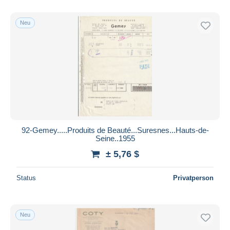
Nur ermäßigt
Kostenloser Versand
Neu
Zahlungsmethoden
PayPal
Banküberweisung
Visa
Mastercard
Bancontact
iDeal
92-Gemey.....Produits de Beauté...Suresnes...Hauts-de-
Seine..1955
Maestro
± 5,76 $
Gesamte Auswahl aufheben
Wohnsitz des Verkäufers
Status
Privatperson
Weltweit
Neu