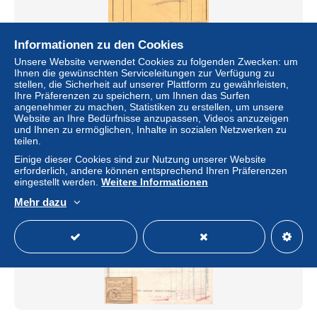
Informationen zu den Cookies
87- LIMOGES- FACTURE A LA RENAISSANCE
PARFUMERIE -MADAME JOLY 37 RUE FRANCOIS
Unsere Website verwendet Cookies zu folgenden Zwecken: um
CHENIEUX-LAJOIE LA CROISILLE -1956
Ihnen die gewünschten Serviceleitungen zur Verfügung zu
stellen, die Sicherheit auf unserer Plattform zu gewährleisten,
± 14,98 $
Ihre Präferenzen zu speichern, um Ihnen das Surfen
angenehmer zu machen, Statistiken zu erstellen, um unsere
Website an Ihre Bedürfnisse anzupassen, Videos anzuzeigen
Status
Gewerblicher Händler
und Ihnen zu ermöglichen, Inhalte in sozialen Netzwerken zu
teilen.
Einige dieser Cookies sind zur Nutzung unserer Website
erforderlich, andere können entsprechend Ihren Präferenzen
Neu
eingestellt werden.
Weitere Informationen
Mehr dazu