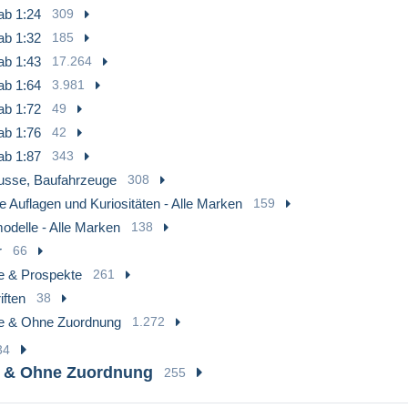
ab 1:24
309
ab 1:32
185
ab 1:43
17.264
ab 1:64
3.981
ab 1:72
49
ab 1:76
42
ab 1:87
343
usse, Baufahrzeuge
308
te Auflagen und Kuriositäten - Alle Marken
159
delle - Alle Marken
138
r
66
e & Prospekte
261
iften
38
e & Ohne Zuordnung
1.272
34
e & Ohne Zuordnung
255