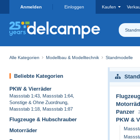
Anmelden
Einloggen
Kaufen
Verka
Standm
Alle Kategorien
Modellbau & Modelltechnik
Standmodelle
Beliebte Kategorien
Stand
PKW & Vierräder
Massstab 1:43
,
Massstab 1:64
,
Flugzeu
Sonstige & Ohne Zuordnung
,
Motorräd
Massstab 1:18
,
Massstab 1:87
Panzer
Flugzeuge & Hubschrauber
PKW & Vi
Massst
Motorräder
Massst