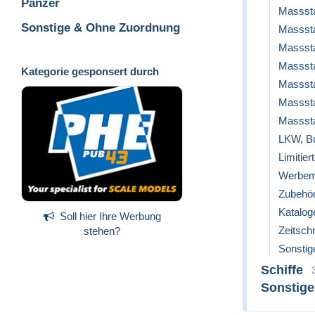
Panzer
Massst
Sonstige & Ohne Zuordnung
Massst
Massst
Massst
Kategorie gesponsert durch
Massst
Massst
Massst
LKW, B
Limitier
Werbemo
Zubehö
Katalog
Soll hier Ihre Werbung
Zeitschr
stehen?
Sonstig
Schiffe
Sonstig