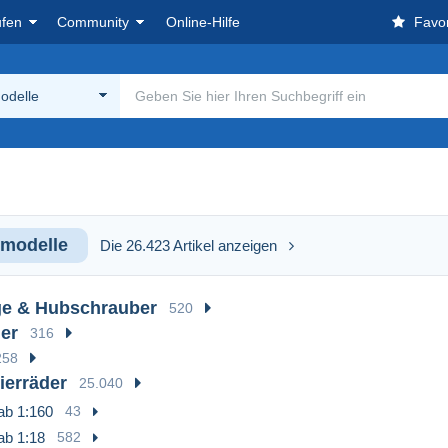
ufen
Community
Online-Hilfe
Favor
odelle
modelle
Die 26.423 Artikel anzeigen
ge & Hubschrauber
520
er
316
258
erräder
25.040
ab 1:160
43
ab 1:18
582