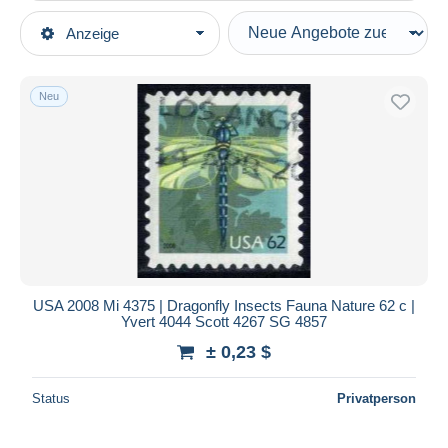
Art der Verkäufe
Anzeige
Hauptkategorien
Laufende Angebote
Briefmarken
Festpreise
Amerika
Neu
Auktionen mit Geboten
Vereinigte Staaten
Auktionen ohne Gebote
2001-10
Auktionshäuser
Verkauft
Gebraucht
Dauer
Alle Laufzeiten
Neu seit
Tage(n)
USA 2008 Mi 4375 | Dragonfly Insects Fauna Nature 62 c |
Yvert 4044 Scott 4267 SG 4857
Endet in
Stunde(n)
± 0,23 $
Preis
Status
Privatperson
Von
bis
$
$
Nur ermäßigt