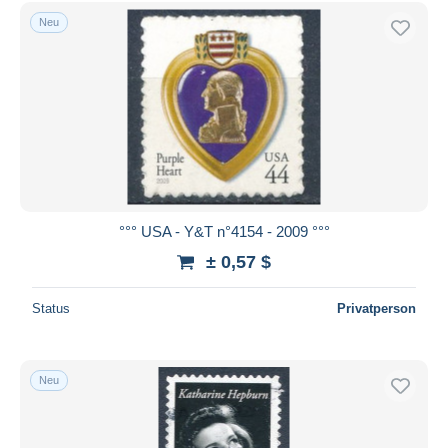
Neu
°°° USA - Y&T n°4154 - 2009 °°°
± 0,57 $
Status
Privatperson
Neu