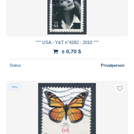
°°° USA - Y&T n°4282 - 2010 °°°
± 0,70 $
Status
Privatperson
Neu