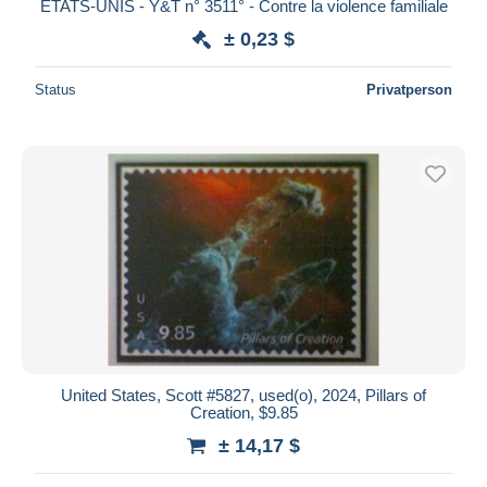
ETATS-UNIS - Y&T n° 3511° - Contre la violence familiale
± 0,23 $
Status
Privatperson
United States, Scott #5827, used(o), 2024, Pillars of
Creation, $9.85
± 14,17 $