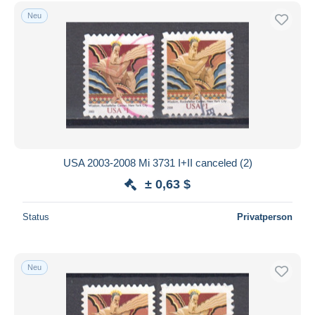
Kostenloser Versand
Neu
Zahlungsmethoden
PayPal
Banküberweisung
Visa
Mastercard
Bancontact
iDeal
USA 2003-2008 Mi 3731 I+II canceled (2)
Maestro
± 0,63 $
Gesamte Auswahl aufheben
Status
Privatperson
Wohnsitz des Verkäufers
Weltweit
Neu