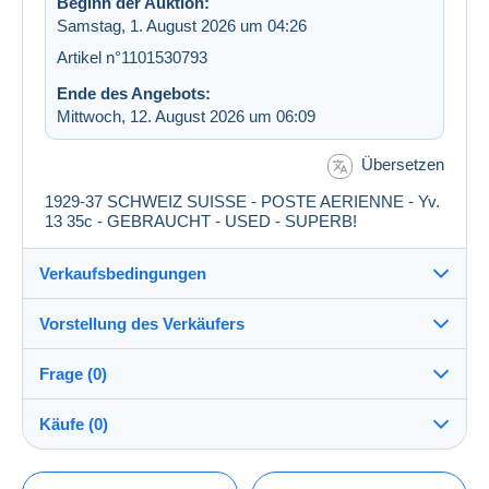
Beginn der Auktion:
Samstag, 1. August 2026 um 04:26
Artikel n°1101530793
Ende des Angebots:
Mittwoch, 12. August 2026 um 06:09
Übersetzen
1929-37 SCHWEIZ SUISSE - POSTE AERIENNE - Yv.
13 35c - GEBRAUCHT - USED - SUPERB!
Verkaufsbedingungen
Vorstellung des Verkäufers
Versand nach:
Die Liste der Länder einsehen
Frage (0)
rastrodude
100%
(1832x)
Versand:
Käufe (0)
Vorkasse
Shop
Kosten:
Zu Lasten des Käufers