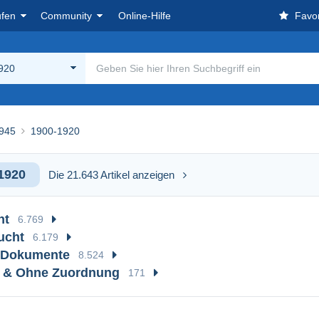
ufen
Community
Online-Hilfe
Favor
920
945
1900-1920
1920
Die 21.643 Artikel anzeigen
ht
6.769
ucht
6.179
. Dokumente
8.524
e & Ohne Zuordnung
171