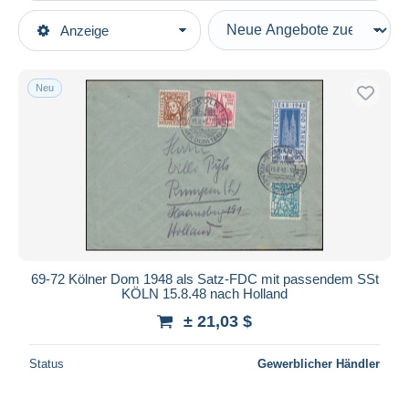
Art der Verkäufe
Anzeige
Hauptkategorien
Laufende Angebote
Briefmarken
Festpreise
Europa
Neu
Auktionen mit Geboten
Deutschland
Auktionen ohne Gebote
BRD
Auktionshäuser
Verkauft
R- und V-Zettel
Dauer
Alle Laufzeiten
Neu seit
Tage(n)
69-72 Kölner Dom 1948 als Satz-FDC mit passendem SSt
KÖLN 15.8.48 nach Holland
Endet in
Stunde(n)
± 21,03 $
Preis
Status
Gewerblicher Händler
Von
bis
$
$
Nur ermäßigt