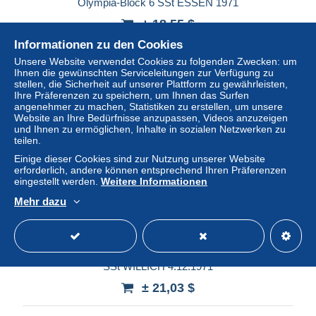
Olympia-Block 6 SSt ESSEN 1971
± 18,55 $
Informationen zu den Cookies
Status
Gewerblicher Händler
Unsere Website verwendet Cookies zu folgenden Zwecken: um
Ihnen die gewünschten Serviceleitungen zur Verfügung zu
stellen, die Sicherheit auf unserer Plattform zu gewährleisten,
Ihre Präferenzen zu speichern, um Ihnen das Surfen
angenehmer zu machen, Statistiken zu erstellen, um unsere
Website an Ihre Bedürfnisse anzupassen, Videos anzuzeigen
und Ihnen zu ermöglichen, Inhalte in sozialen Netzwerken zu
teilen.
Einige dieser Cookies sind zur Nutzung unserer Website
erforderlich, andere können entsprechend Ihren Präferenzen
eingestellt werden.
Weitere Informationen
Mehr dazu
Sonder-R-Zettel Vogel+Philatelie auf passendem Brief mit
SSt WILLICH 4.12.1971
± 21,03 $