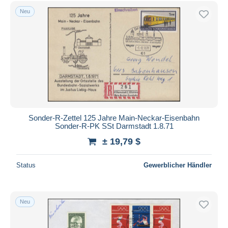
Kostenloser Versand
Neu
Zahlungsmethoden
PayPal
Banküberweisung
Visa
Mastercard
Bancontact
iDeal
Sonder-R-Zettel 125 Jahre Main-Neckar-Eisenbahn
Sonder-R-PK SSt Darmstadt 1.8.71
Maestro
± 19,79 $
Gesamte Auswahl aufheben
Wohnsitz des Verkäufers
Status
Gewerblicher Händler
Weltweit
Neu