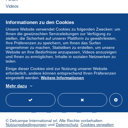
Videos
Hilfe
Informationen zu den Cookies
Online-Hilfe
Unsere Website verwendet Cookies zu folgenden Zwecken: um
Ihnen die gewünschten Serviceleitungen zur Verfügung zu
Auf Delcampe kaufen
stellen, die Sicherheit auf unserer Plattform zu gewährleisten,
Auf Delcampe verkaufen
Ihre Präferenzen zu speichern, um Ihnen das Surfen
angenehmer zu machen, Statistiken zu erstellen, um unsere
Eine sichere Website
Website an Ihre Bedürfnisse anzupassen, Videos anzuzeigen
und Ihnen zu ermöglichen, Inhalte in sozialen Netzwerken zu
teilen.
Einige dieser Cookies sind zur Nutzung unserer Website
erforderlich, andere können entsprechend Ihren Präferenzen
eingestellt werden.
Weitere Informationen
Mehr dazu
Deutsch
USD
Standardmodus
America
© Delcampe International srl. Alle Rechte vorbehalten.
Nutzungsbedingungen
und
Datenschutz
.
Cookies verwalten