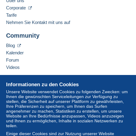
Über uns
Corporate
Tarife
Nehmen Sie Kontakt mit uns auf
Community
Blog
Kalender
Forum
Videos
Hilfe
Informationen zu den Cookies
Online-Hilfe
Unsere Website verwendet Cookies zu folgenden Zwecken: um
Ihnen die gewünschten Serviceleitungen zur Verfügung zu
Auf Delcampe kaufen
stellen, die Sicherheit auf unserer Plattform zu gewährleisten,
Auf Delcampe verkaufen
Ihre Präferenzen zu speichern, um Ihnen das Surfen
angenehmer zu machen, Statistiken zu erstellen, um unsere
Eine sichere Website
Website an Ihre Bedürfnisse anzupassen, Videos anzuzeigen
und Ihnen zu ermöglichen, Inhalte in sozialen Netzwerken zu
teilen.
Einige dieser Cookies sind zur Nutzung unserer Website