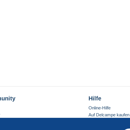
unity
Hilfe
Online-Hilfe
r
Auf Delcampe kaufen
Auf Delcampe verkau
Eine sichere Website