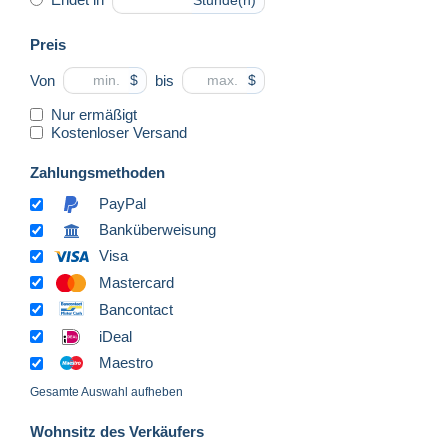
Stunde(n)
Preis
Von
bis
$
$
Nur ermäßigt
Kostenloser Versand
Zahlungsmethoden
PayPal
Banküberweisung
Visa
Mastercard
Bancontact
iDeal
Maestro
Gesamte Auswahl aufheben
Wohnsitz des Verkäufers