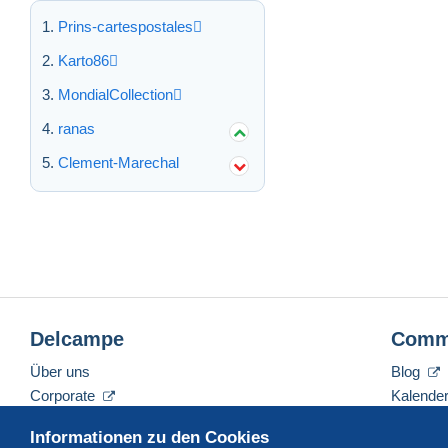
Prins-cartespostales
Karto86
MondialCollection
ranas
Clement-Marechal
Delcampe
Comm
Über uns
Blog
Corporate
Kalende
Tarife
Forum
Informationen zu den Cookies
Nehmen Sie Kontakt mit uns auf
Videos