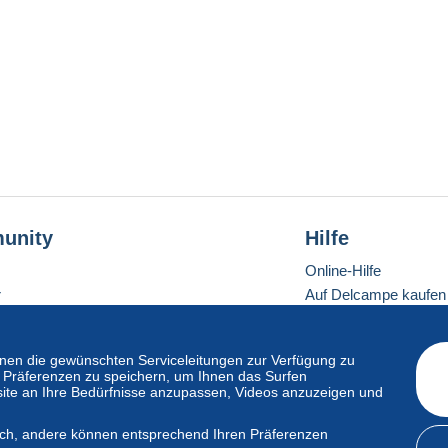
unity
Hilfe
Online-Hilfe
r
Auf Delcampe kaufen
Auf Delcampe verkau
Eine sichere Website
en die gewünschten Serviceleitungen zur Verfügung zu
hre Präferenzen zu speichern, um Ihnen das Surfen
ite an Ihre Bedürfnisse anzupassen, Videos anzuzeigen und
ndardmodus
lich, andere können entsprechend Ihren Präferenzen