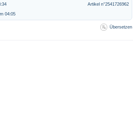
3:34
Artikel n°2541726962
um 04:05
Übersetzen