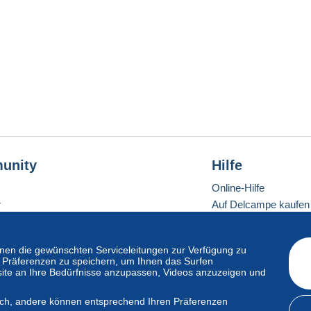
unity
Hilfe
Online-Hilfe
r
Auf Delcampe kaufen
Auf Delcampe verkau
Eine sichere Website
en die gewünschten Serviceleitungen zur Verfügung zu
hre Präferenzen zu speichern, um Ihnen das Surfen
ite an Ihre Bedürfnisse anzupassen, Videos anzuzeigen und
ndardmodus
lich, andere können entsprechend Ihren Präferenzen