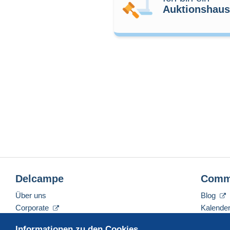
Auktionshaus
Delcampe
Comm
Über uns
Blog
Corporate
Kalende
Tarife
Forum
Informationen zu den Cookies