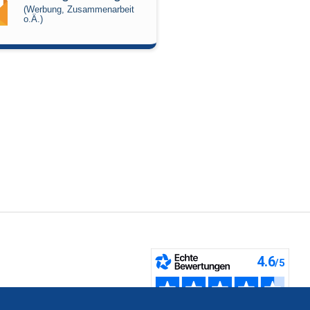
(Werbung, Zusammenarbeit
o.Ä.)
fen