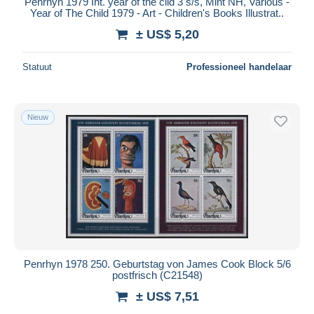
Penrhyn 1979 Int. year of the cild 3 s/s, Mint NH, Various -
Year of The Child 1979 - Art - Children's Books Illustrat..
± US$ 5,20
Statuut
Professioneel handelaar
Nieuw
Penrhyn 1978 250. Geburtstag von James Cook Block 5/6
postfrisch (C21548)
± US$ 7,51