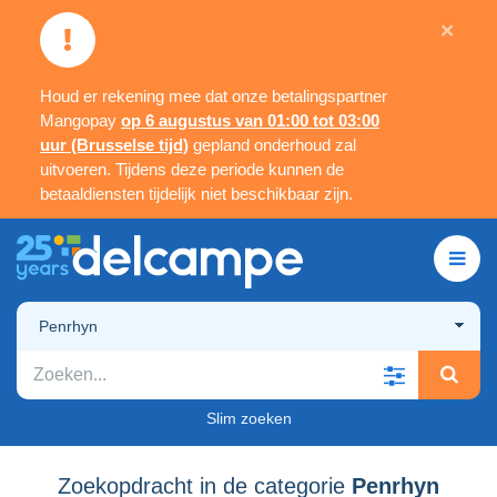
×
Houd er rekening mee dat onze betalingspartner
Mangopay
op 6 augustus van 01:00 tot 03:00
uur (Brusselse tijd)
gepland onderhoud zal
uitvoeren. Tijdens deze periode kunnen de
betaaldiensten tijdelijk niet beschikbaar zijn.
Penrhyn
Slim zoeken
Zoekopdracht in de categorie
Penrhyn