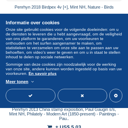
Penrhyn 2018 Birdpex 4v [+], Mint NH, Nature - Birds
± US$ 6,82
Informatie over cookies
Statuut
Professioneel handelaar
Onze site gebruikt cookies voor de volgende doeleinden: om u
de diensten te leveren die u hebt aangevraagd, om de veiligheid
van ons platform te garanderen, om uw voorkeuren te
onthouden om het surfen aangenamer te maken, om
statistieken te verzamelen om onze site aan te passen aan uw
Nieuw
behoeften, om video's weer te geven en om u in staat te stellen
inhoud te delen op sociale netwerken.
Sommige van deze cookies zijn noodzakelijk voor de werking
van onze site, andere kunnen worden ingesteld op basis van uw
voorkeuren.
En savoir plus
Meer tonen
Penrhyn 2013 China stamp exposition, Paul Gaugin s/s,
Mint NH, Philately - Modern Art (1850-present) - Paintings -
Pau..
± US$ 5,03