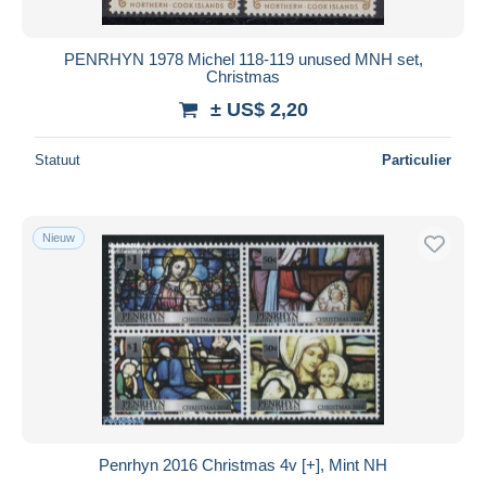
Alle looptijden
Nieuw sinds
Dagen
PENRHYN 1978 Michel 118-119 unused MNH set,
Christmas
Eindigt binnen
uren
± US$ 2,20
Prijs
Statuut
Particulier
Van
US$
tot
US$
Alleen met korting
Gratis levering
Nieuw
Betaalmiddelen
PayPal
Bankoverschrijving
Visa
Mastercard
Bancontact
iDeal
Penrhyn 2016 Christmas 4v [+], Mint NH
Maestro