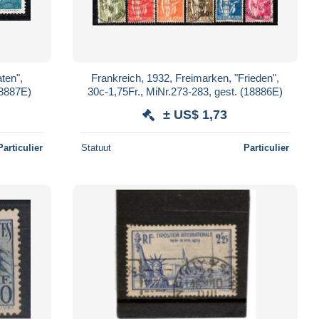
aten",
Frankreich, 1932, Freimarken, "Frieden",
18887E)
30c-1,75Fr., MiNr.273-283, gest. (18886E)
± US$ 1,73
Particulier
Statuut
Particulier