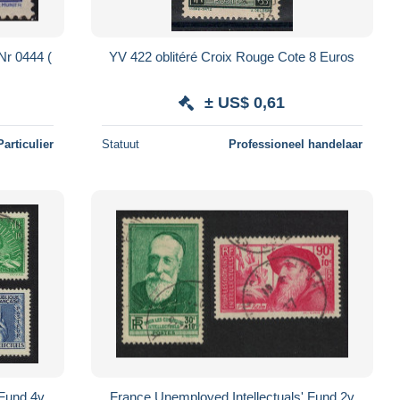
r 0444 (
YV 422 oblitéré Croix Rouge Cote 8 Euros
± US$ 0,61
Particulier
Statuut
Professioneel handelaar
 Fund 4v
France Unemployed Intellectuals' Fund 2v