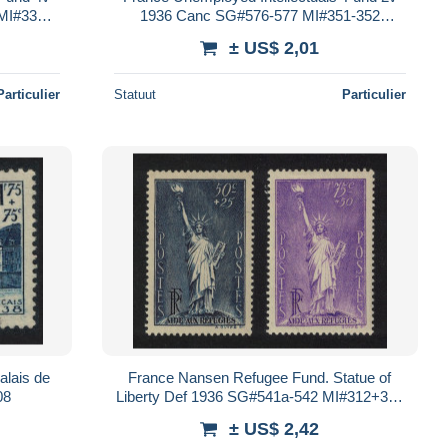
MI#336-
1936 Canc SG#576-577 MI#351-352
Sc#B49+B52
± US$ 2,01
Particulier
Statuut
Particulier
alais de
France Nansen Refugee Fund. Statue of
08
Liberty Def 1936 SG#541a-542 MI#312+357
Sc#B44-B45
± US$ 2,42