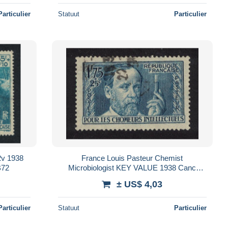
Particulier
Statuut
Particulier
2v 1938
France Louis Pasteur Chemist
B72
Microbiologist KEY VALUE 1938 Canc
SG#607
± US$ 4,03
Particulier
Statuut
Particulier