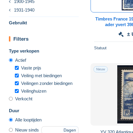
1900-1945
1931-1940
Timbres France 1
Gebruikt
ader yvert 39
± 
Filters
Statuut
Type verkopen
Actief
Vaste prijs
Nieuw
Veiling met biedingen
Veilingen zonder biedingen
Veilinghuizen
Verkocht
Duur
Alle looptijden
Nieuw sinds
Dagen
YV 320 Atlantiqu