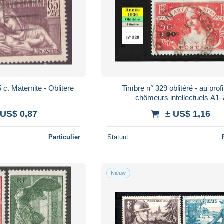
France - 1937 --65 c. Maternite - Oblitere
Timbre n° 329 oblitéré - au prof
chômeurs intellectuels 
 US$ 0,87
± US$ 1,16
Particulier
Statuut
Nieuw