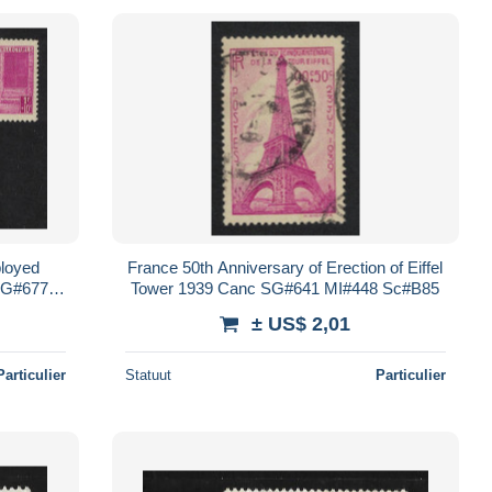
loyed
France 50th Anniversary of Erection of Eiffel
 SG#677b-
Tower 1939 Canc SG#641 MI#448 Sc#B85
± US$ 2,01
Particulier
Statuut
Particulier