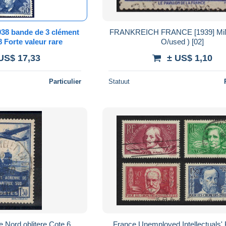
938 bande de 3 clément
FRANKREICH FRANCE [1939] MiN
8 Forte valeur rare
O/used ) [02]
US$ 17,33
± US$ 1,10
Particulier
Statuut
e Nord oblitere Cote 6
France Unemployed Intellectuals'