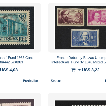
hans' Fund 1939 Canc
France Debussy Balzac Unemp
I#442 Sc#B83
Intellectuals' Fund 3v 1940 Mixed
677d
 US$ 4,03
± US$ 3,22
Particulier
Statuut