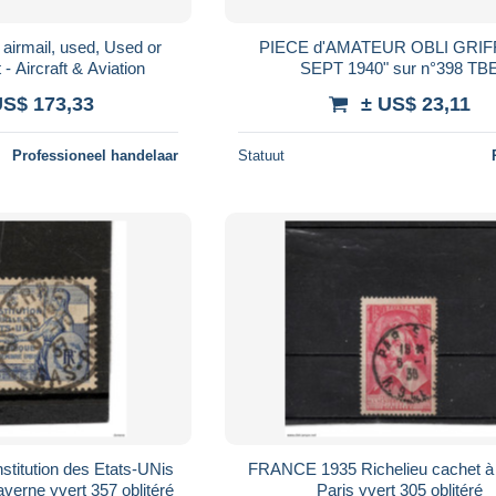
 airmail, used, Used or
PIECE d'AMATEUR OBLI GRIFF
- Aircraft & Aviation
SEPT 1940" sur n°398 TB
US$ 173,33
± US$ 23,11
Professioneel handelaar
Statuut
itution des Etats-UNis
FRANCE 1935 Richelieu cachet à
cachet à date de Saverne yvert 357 oblitéré
Paris yvert 305 oblitéré