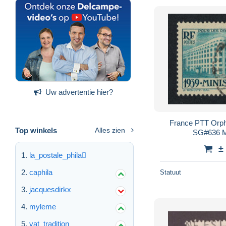
Uw advertentie hier?
France PTT Orp
Top winkels
Alles zien
SG#636 M
±
la_postale_phila
caphila
Statuut
jacquesdirkx
myleme
vat_tradition