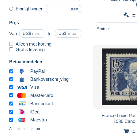
Eindigt binnen
uren
±
Prijs
Statuut
Van
US$
tot
US$
Alleen met korting
Gratis levering
Betaalmiddelen
PayPal
Bankoverschrijving
Visa
Mastercard
Bancontact
iDeal
France Louis Pa
Maestro
1936 Canc
Alles deselecteren
±