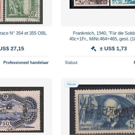
hrace N° 354 et 355 OBL
Frankreich, 1940, "Für die Sold
40c+1Fr., MiNr.464+465, gest. (
US$ 27,15
± US$ 1,73
Professioneel handelaar
Statuut
Nieuw