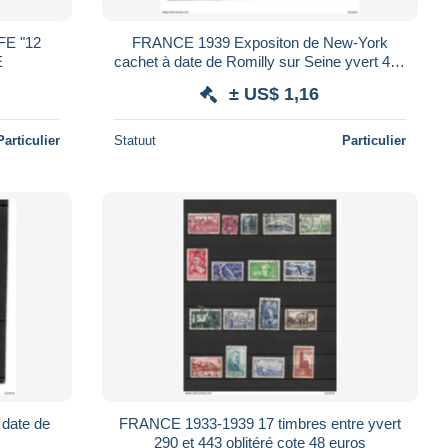
E "12
FRANCE 1939 Expositon de New-York
E
cachet à date de Romilly sur Seine yvert 426
oblitéré cote 9 euros
± US$ 1,16
Particulier
Statuut
Particulier
 date de
FRANCE 1933-1939 17 timbres entre yvert
290 et 443 oblitéré cote 48 euros