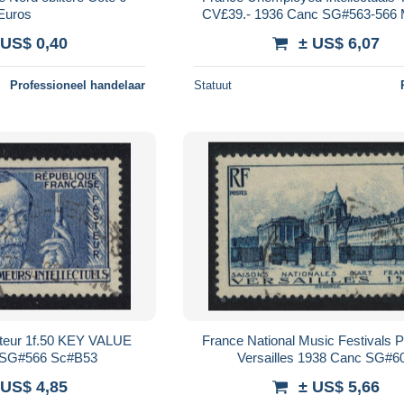
Euros
CV£39.- 1936 Canc SG#563-566 
339 Sc#B48-B53
 US$ 0,40
± US$ 6,07
Professioneel handelaar
Statuut
steur 1f.50 KEY VALUE
France National Music Festivals P
 SG#566 Sc#B53
Versailles 1938 Canc SG#6
 US$ 4,85
± US$ 5,66