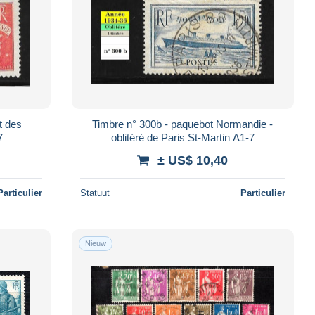
it des
Timbre n° 300b - paquebot Normandie -
A1-7
oblitéré de Paris St-Martin A1-7
± US$ 10,40
Particulier
Statuut
Particulier
Nieuw