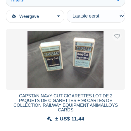
Alles zien
Type verkopen
Weergave
Topcategorieën
Actief
Oude Documenten
Vaste prijs
Chromo's & afbeeldingen
Veiling met biedingen
Chromo
Veilingen zonder biedingen
Sigaretten
Veilinghuizen
Verkocht
Verzamelingen & kavels
Duur
Alle looptijden
Nieuw sinds
Dagen
CAPSTAN NAVY CUT CIGARETTES LOT DE 2
PAQUETS DE CIGARETTES + 98 CARTES DE
Eindigt binnen
uren
COLLECTION RAILWAY EQUIPMENT ANIMALLOYS
CARDS
Prijs
± US$ 11,44
Van
US$
tot
US$