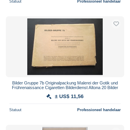
Statuut
Professioneel handelaar
Alleen met korting
Gratis levering
Betaalmiddelen
PayPal
Bankoverschrijving
Visa
Mastercard
Bancontact
iDeal
Maestro
Bilder Gruppe 7b Originalpackung Malerei der Gotik und
Alles deselecteren
Frührenaissance Cigaretten Bilderdienst Altona 20 Bilder
± US$ 11,56
Woonplaats van de verkoper
Wereldwijd
Statuut
Professioneel handelaar