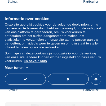
Statuut
Particulier
Informatie over cookies
Onze site gebruikt cookies voor de volgende doeleinden: om u
de diensten te leveren die u hebt aangevraagd, om de veiligheid
van ons platform te garanderen, om uw voorkeuren te
onthouden om het surfen aangenamer te maken, om
statistieken te verzamelen om onze site aan te passen aan uw
behoeften, om video's weer te geven en om u in staat te stellen
inhoud te delen op sociale netwerken.
Sommige van deze cookies zijn noodzakelijk voor de werking
van onze site, andere kunnen worden ingesteld op basis van uw
voorkeuren.
En savoir plus
Meer tonen
Aurelia Deutsche Zunftwappen Barbierer zu Nürnberg Bild
#71 von 1935
± US$ 2,79
€ 2,84
-15%
Statuut
Particulier