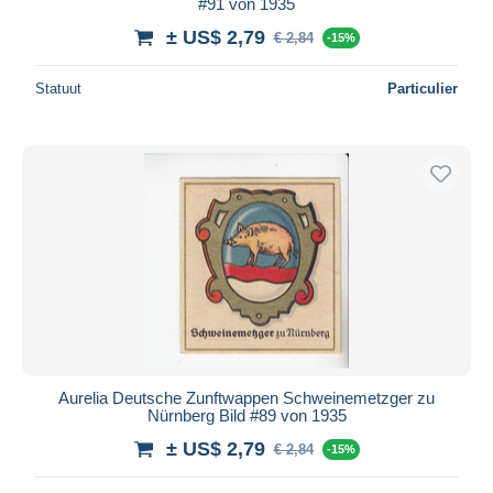
#91 von 1935
± US$ 2,79
€ 2,84
-15%
Statuut
Particulier
Aurelia Deutsche Zunftwappen Schweinemetzger zu
Nürnberg Bild #89 von 1935
± US$ 2,79
€ 2,84
-15%