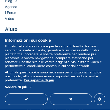
Blog
Agenda
I Forum
Video
Aiuto
Centro assistenza
Informazioni sui cookie
Acquistare su Delcampe
Il nostro sito utilizza i cookie per le seguenti finalità: fornirvi i
Vendere su Delcampe
servizi che avete richiesto, garantire la sicurezza della nostra
piattaforma, ricordare le vostre preferenze per rendere più
Un sito sicuro
piacevole la vostra navigazione, compilare statistiche per
adattare il nostro sito alle vostre esigenze, visualizzare video e
permettervi di condividere contenuti sui social network.
Alcuni di questi cookie sono necessari per il funzionamento del
nostro sito, altri possono essere impostati secondo le vostre
preferenze.
Per saperne di più
Vedere di più
Italiano
USD
Versione standard
Americ