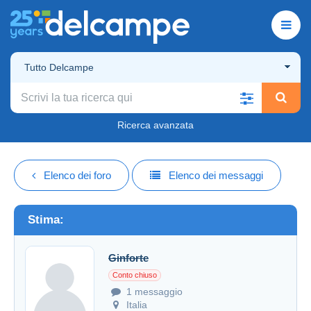
Tutto Delcampe
Ricerca avanzata
Elenco dei foro
Elenco dei messaggi
Stima:
Ginforte
Conto chiuso
1 messaggio
Italia