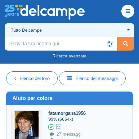
Tutto Delcampe
Ricerca avanzata
Elenco dei foro
Elenco dei messaggi
Aiuto per colore
fatamorgana1956
99%
(6664x)
27 messaggi