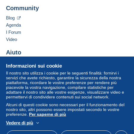
Community
Blog
Agenda
I Forum
Video
Aiuto
Centro assistenza
Informazioni sui cookie
Acquistare su Delcampe
Il nostro sito utilizza i cookie per le seguenti finalità: fornirvi i
Vendere su Delcampe
servizi che avete richiesto, garantire la sicurezza della nostra
piattaforma, ricordare le vostre preferenze per rendere più
Un sito sicuro
piacevole la vostra navigazione, compilare statistiche per
adattare il nostro sito alle vostre esigenze, visualizzare video e
permettervi di condividere contenuti sui social network.
Alcuni di questi cookie sono necessari per il funzionamento del
nostro sito, altri possono essere impostati secondo le vostre
preferenze.
Per saperne di più
Vedere di più
Italiano
USD
Versione standard
Americ