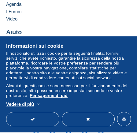
Agenda
I Forum
Video
Aiuto
Centro assistenza
Informazioni sui cookie
Acquistare su Delcampe
Il nostro sito utilizza i cookie per le seguenti finalità: fornirvi i
Vendere su Delcampe
servizi che avete richiesto, garantire la sicurezza della nostra
piattaforma, ricordare le vostre preferenze per rendere più
Un sito sicuro
piacevole la vostra navigazione, compilare statistiche per
adattare il nostro sito alle vostre esigenze, visualizzare video e
permettervi di condividere contenuti sui social network.
Alcuni di questi cookie sono necessari per il funzionamento del
nostro sito, altri possono essere impostati secondo le vostre
preferenze.
Per saperne di più
Vedere di più
Italiano
USD
Versione standard
Americ