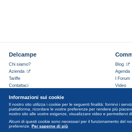
Delcampe
Comm
Chi siamo?
Blog
Azienda
Agenda
Tariffe
I Forum
Contattaci
Video
Informazioni sui cookie
Il nostro sito utilizza i cookie per le seguenti finalità: fornirvi i ser
Italiano
USD
America/Indiana/Vevay
Versi
piattaforma, ricordare le vostre preferenze per rendere più piacevo
nostro sito alle vostre esigenze, visualizzare video e permettervi d
Alcuni di questi cookie sono necessari per il funzionamento del nos
preferenze.
Per saperne di più
© Delcampe International Srl. Tutti i diritti riservati.
Termini di utiliz