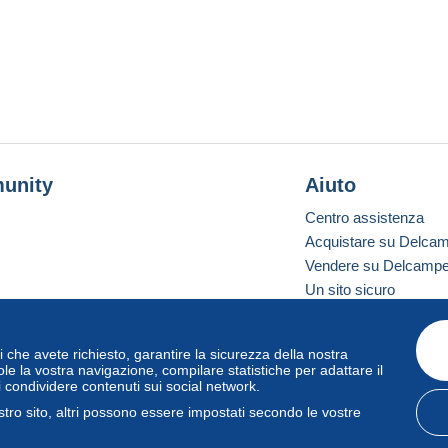
unity
Aiuto
Centro assistenza
Acquistare su Delca
Vendere su Delcamp
Un sito sicuro
vizi che avete richiesto, garantire la sicurezza della nostra
one standard
le la vostra navigazione, compilare statistiche per adattare il
i condividere contenuti sui social network.
tro sito, altri possono essere impostati secondo le vostre
zo
e
privacy
.
Gestione dei cookie