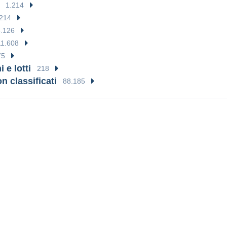
1.214
.214
.126
11.608
75
 e lotti
218
on classificati
88.185