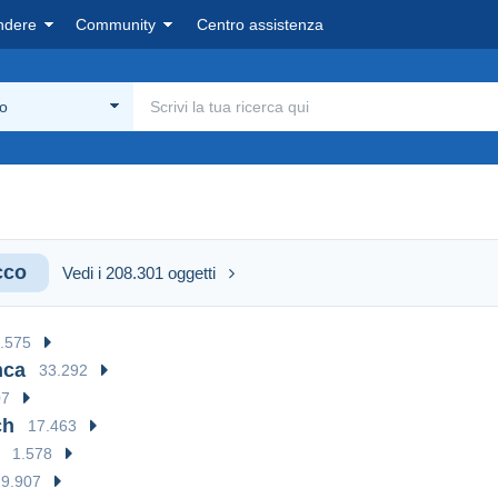
ndere
Community
Centro assistenza
o
cco
Vedi i 208.301 oggetti
.575
nca
33.292
07
ch
17.463
1.578
9.907