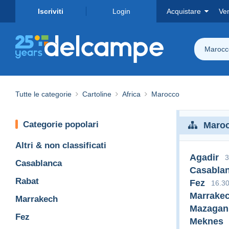
Iscriviti
Login
Acquistare
Ve
Marocc
Tutte le categorie
Cartoline
Africa
Marocco
Categorie popolari
Maro
Altri & non classificati
Agadir
3
Casablanca
Casabla
Rabat
Fez
16.3
Marrake
Marrakech
Mazagan
Fez
Meknes