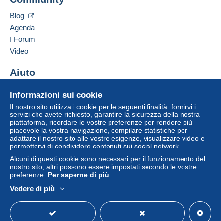
Blog
Agenda
I Forum
Video
Aiuto
Centro assistenza
Informazioni sui cookie
Acquistare su Delcampe
Il nostro sito utilizza i cookie per le seguenti finalità: fornirvi i
Vendere su Delcampe
servizi che avete richiesto, garantire la sicurezza della nostra
piattaforma, ricordare le vostre preferenze per rendere più
Un sito sicuro
piacevole la vostra navigazione, compilare statistiche per
adattare il nostro sito alle vostre esigenze, visualizzare video e
permettervi di condividere contenuti sui social network.
Alcuni di questi cookie sono necessari per il funzionamento del
nostro sito, altri possono essere impostati secondo le vostre
preferenze.
Per saperne di più
Vedere di più
Italiano
USD
Versione standard
Americ