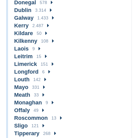
Donegal
578
Dublin
3.314
Galway
1.433
Kerry
2.487
Kildare
50
Kilkenny
108
Laois
9
Leitrim
15
Limerick
151
Longford
6
Louth
142
Mayo
331
Meath
33
Monaghan
9
Offaly
49
Roscommon
13
Sligo
121
Tipperary
268