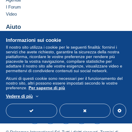
I Forum
Video
Aiuto
Centro assistenza
Informazioni sui cookie
Acquistare su Delcampe
Il nostro sito utilizza i cookie per le seguenti finalità: fornirvi i
Vendere su Delcampe
servizi che avete richiesto, garantire la sicurezza della nostra
piattaforma, ricordare le vostre preferenze per rendere più
Un sito sicuro
piacevole la vostra navigazione, compilare statistiche per
adattare il nostro sito alle vostre esigenze, visualizzare video e
permettervi di condividere contenuti sui social network.
Alcuni di questi cookie sono necessari per il funzionamento del
nostro sito, altri possono essere impostati secondo le vostre
preferenze.
Per saperne di più
Vedere di più
Italiano
USD
Versione standard
Americ
© Delcampe International Srl. Tutti i diritti riservati.
Termini di