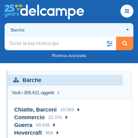
Barche
Ricerca avanzata
Barche
Vedi i 306.611 oggetti
Chiatte, Barconi
10.069
Commercio
22.376
Guerra
69.838
Hovercraft
958