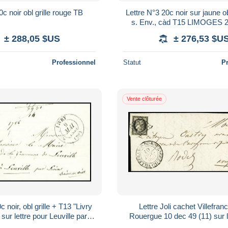
c noir obl grille rouge TB
Lettre N°3 20c noir sur jaune 
s. Env., càd T15 LIMOGES 2
Taxe Plume, tarif 25c. depuis l
± 288,05 $US
± 276,53 $U
Professionnel
Statut
P
Vente clôturée
c noir, obl grille + T13 "Livry
Lettre Joli cachet Villefran
sur lettre pour Leuville par
Rouergue 10 dec 49 (11) sur l
Linas, ind 22. TB
Rodez, Aveyron, avec n°3 20c no