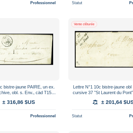
Professionnel
Statut
P
Vente clôturée
c bistre-jaune PAIRE, un ex.
Lettre N°1 10c bistre-jaune ob
archive, obl. s. Env., càd T15
cursive 37 "St Laurent du Pont"
/52, tarif militaire pour
lettre, signé Pothion et Cal
± 316,86 $US
± 201,64 $U
Professionnel
Statut
P