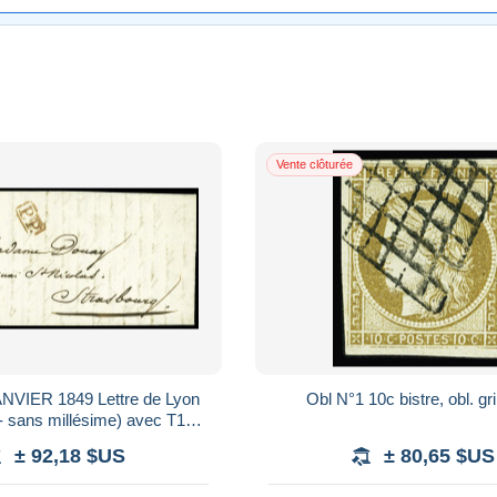
Vente clôturée
JANVIER 1849 Lettre de Lyon
Obl N°1 10c bistre, obl. gri
- sans millésime) avec T14 +
 rouge pour Strasbourg avec
± 92,18 $US
± 80,65 $US