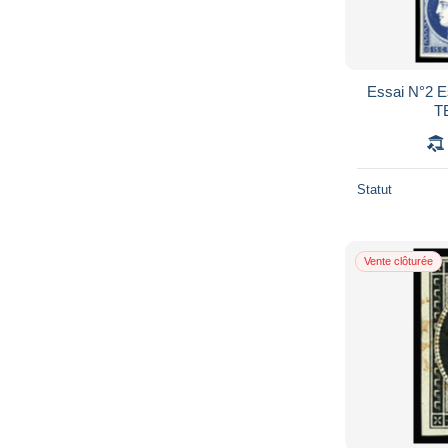
Essai N°2 Es
TB
Statut
Vente clôturée