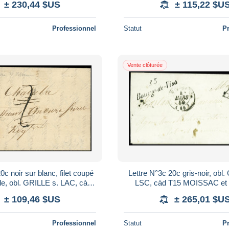
± 230,44 $US
± 115,22 $U
e
Professionnel
Statut
P
Vente clôturée
0c noir sur blanc, filet coupé
Lettre N°3c 20c gris-noir, obl
le, obl. GRILLE s. LAC, càd
LSC, càd T15 MOISSAC et 
ET 1/(9)/49, Taxe 2 annulé
85/BOURG-DE-VISA, TB, certi
± 109,46 $US
± 265,01 $U
Professionnel
Statut
P