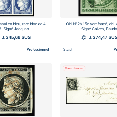
sai en bleu, rare bloc de 4,
Obl N°2b 15c vert foncé, obl. é
. Signé Jacquart
Signé Calves, Baudo
± 345,66 $US
± 374,47 $U
Professionnel
Statut
P
Vente clôturée