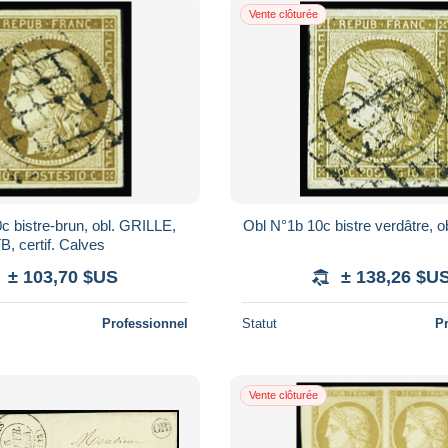
Vente clôturée
c bistre-brun, obl. GRILLE,
Obl N°1b 10c bistre verdâtre, obl
B, certif. Calves
± 103,70 $US
± 138,26 $U
Professionnel
Statut
P
Vente clôturée