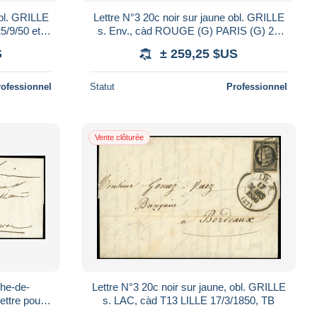
obl. GRILLE
Lettre N°3 20c noir sur jaune obl. GRILLE
5/9/50 et
s. Env., càd ROUGE (G) PARIS (G) 27
e 1/7, Supe
JANV 49 à l'envers, (erreur), TTB. Signé S
S
± 259,25 $US
rofessionnel
Statut
Professionnel
Vente clôturée
che-de-
Lettre N°3 20c noir sur jaune, obl. GRILLE
ettre pour
s. LAC, càd T13 LILLE 17/3/1850, TB
ir (au filet