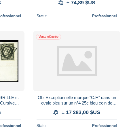
S
± 74,89 $US
rofessionnel
Statut
Professionnel
Vente clôturée
. GRILLE s.
Obl Exceptionnelle marque "C.F." dans un
Cursive
ovale bleu sur un n°4 25c bleu coin de
f. Calves
feuille, touché en un point mais TTB. Pe
S
± 17 283,00 $US
rofessionnel
Statut
Professionnel