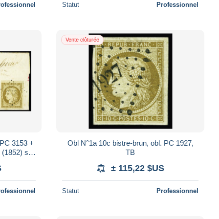
rofessionnel
Statut
Professionnel
Vente clôturée
l PC 3153 +
Obl N°1a 10c bistre-brun, obl. PC 1927,
 (1852) sur
TB
ves. TB
S
± 115,22 $US
rofessionnel
Statut
Professionnel