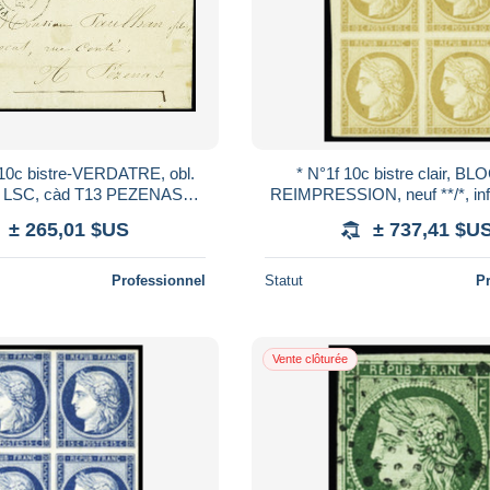
 10c bistre-VERDATRE, obl.
* N°1f 10c bistre clair, BL
. LSC, càd T13 PEZENAS
REIMPRESSION, neuf **/*, inf.
/2/51 et OR, TTB
paire inférieure, TTB
± 265,01 $US
± 737,41 $U
Professionnel
Statut
P
Vente clôturée