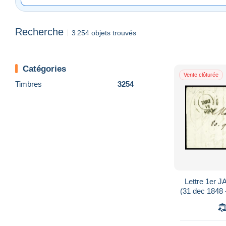
Recherche
3 254 objets trouvés
Catégories
Vente clôturée
Timbres
3254
Lettre 1er 
(31 dec 1848 
"PP" encadré