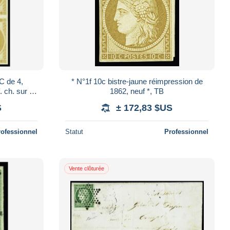
OC de 4,
* N°1f 10c bistre-jaune réimpression de
 ch. sur la
1862, neuf *, TB
S
± 172,83 $US
rofessionnel
Statut
Professionnel
Vente clôturée