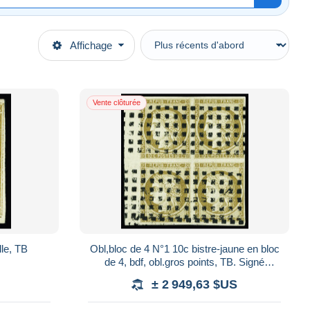
Affichage
Vente clôturée
lle, TB
Obl,bloc de 4 N°1 10c bistre-jaune en bloc
de 4, bdf, obl.gros points, TB. Signé
Calves
± 2 949,63 $US