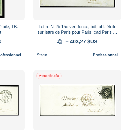
toile, TB.
Lettre N°2b 15c vert foncé, bdf, obl. étoile
t
sur lettre de Paris pour Paris, càd Paris 20
janv 53, TB. Signé Baudot, Cal
S
± 403,27 $US
rofessionnel
Statut
Professionnel
Vente clôturée