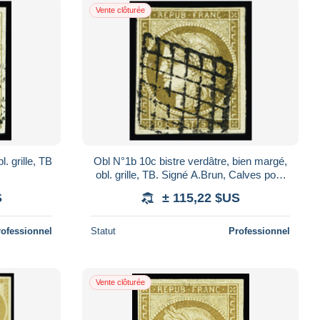
Vente clôturée
. grille, TB
Obl N°1b 10c bistre verdâtre, bien margé,
obl. grille, TB. Signé A.Brun, Calves pour
la nuance
S
± 115,22 $US
rofessionnel
Statut
Professionnel
Vente clôturée