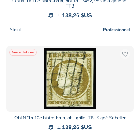
Obl N°1a 10c bistre-brun, obl. PC 3492, voisin à gauche,
TTB
± 138,26 $US
Statut
Professionnel
Vente clôturée
Obl N°1a 10c bistre-brun, obl. grille, TB. Signé Scheller
± 138,26 $US