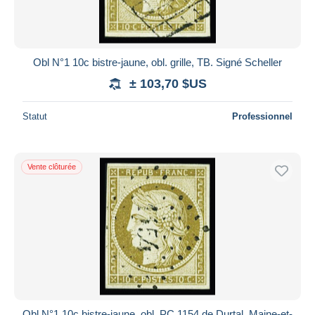
Obl N°1 10c bistre-jaune, obl. grille, TB. Signé Scheller
± 103,70 $US
Statut
Professionnel
Vente clôturée
Obl N°1 10c bistre-jaune, obl. PC 1154 de Durtal, Maine-et-