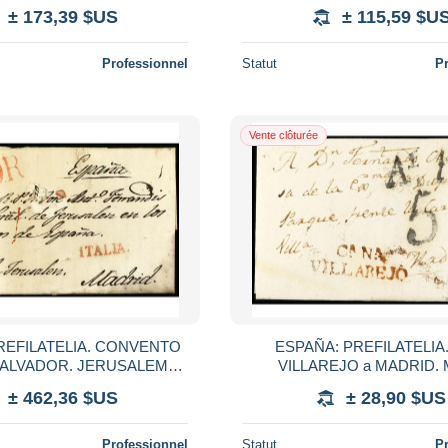
ación manuscrita en la parte
texto, manuscrito 'con amigo
± 173,39 $US
± 115,59 $U
inferior probab
lleva con bien'.
Professionnel
Statut
P
Vente clôturée
REFILATELIA. CONVENTO
ESPAÑA: PREFILATELIA.
SALVADOR. JERUSALEM
VILLAREJO a MADRID. 
 a MADRID. Carta completa
CA.NA/VILLAREJO en rojo. 
± 462,36 $US
± 28,90 $US
texto circulada por e
Professionnel
Statut
P