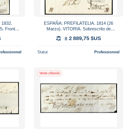
 1832.
ESPAÑA: PREFILATELIA. 1814 (26
 Frontal
Marzo). VITORIA. Sobrescrito de
LAFRANCA A
VITORIA a LISBOA. Manuscrito
S
± 2 889,75 $US
AS (
'CERTIFICACION A VITORIA. SA
rofessionnel
Statut
Professionnel
Vente clôturée