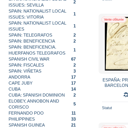
2
ISSUES: SEVILLA
SPAIN: NATIONALIST LOCAL
1
ISSUES: VITORIA
Vente clôturée
SPAIN: NATIONALIST LOCAL
1
ISSUES
SPAIN: TELEGRAFOS
2
SPAIN: BENEFICENCIA
2
SPAIN: BENEFICENCIA.
1
HUERFANOS TELEGRAFOS
SPANISH CIVIL WAR
67
SPAIN: FISCALES
2
SPAIN: VIÑETAS
3
ANDORRA
17
ESPAÑA: PRE
CAPE JUBY
17
BARCELONA. 
CUBA
14
dirigida al O
CUBA: SPANISH DOMINION
2
ELOBEY, ANNOBON AND
5
CORISCO
Statut
FERNANDO POO
11
PHILIPPINES
33
SPANISH GUINEA
21