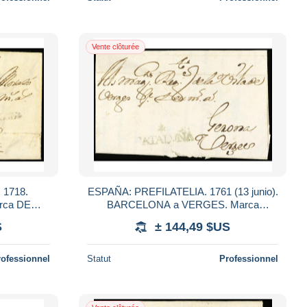
Vente clôturée
 1718.
ESPAÑA: PREFILATELIA. 1761 (13 junio).
rca DE
BARCELONA a VERGES. Marca
uscrito '6
+/CATALUÑA (nº 28) en color azul
S
± 144,49 $US
A.
verdoso. RARA, no rese
rofessionnel
Statut
Professionnel