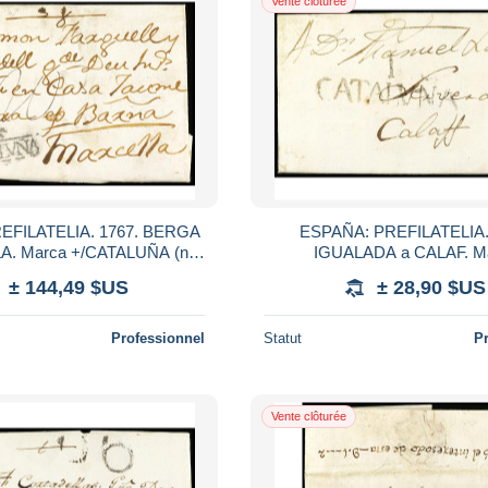
Vente clôturée
EFILATELIA. 1767. BERGA
ESPAÑA: PREFILATELIA.
. Marca +/CATALUÑA (nº
IGUALADA a CALAF. M
de excelente estampación.
I/CATALUÑA.
± 144,49 $US
± 28,90 $US
Professionnel
Statut
P
Vente clôturée