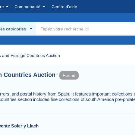
re
Communauté
Centre d'aide
les catégories
s and Foreign Countries Auction
n Countries Auction
"
Fermé
rors, and postal history from Spain. It features important collections 
ntries section includes fine collections of south America pre-philate
vente
Soler y Llach