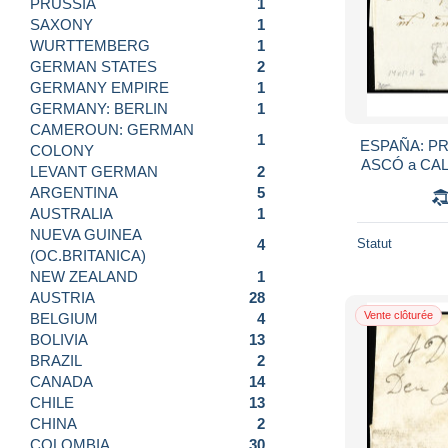
PRUSSIA
1
SAXONY
1
WURTTEMBERG
1
GERMAN STATES
2
GERMANY EMPIRE
1
GERMANY: BERLIN
1
CAMEROUN: GERMAN
1
ESPAÑA: PREF
COLONY
ASCÓ a CAL
LEVANT GERMAN
2
2) 
ARGENTINA
5
AUSTRALIA
1
NUEVA GUINEA
Statut
4
(OC.BRITANICA)
NEW ZEALAND
1
AUSTRIA
28
Vente clôturée
BELGIUM
4
BOLIVIA
13
BRAZIL
2
CANADA
14
CHILE
13
CHINA
2
COLOMBIA
30