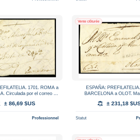
Vente clôturée
FILATELIA. 1701. ROMA a
ESPAÑA: PREFILATELIA.
Circulada por el correo y
BARCELONA a OLOT. Ma
bispo de Barcelona escrita en
BARCELONA (nº 2). Porteo man
± 86,69 $US
± 231,18 $U
catal
dineros'. I>RARÍSIM
Professionnel
Statut
P