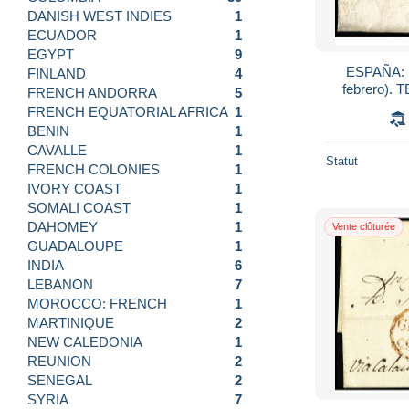
DANISH WEST INDIES
1
ECUADOR
1
EGYPT
9
ESPAÑA: 
FINLAND
4
febrero).
FRENCH ANDORRA
5
(Lleida). An
FRENCH EQUATORIAL AFRICA
1
BENIN
1
CAVALLE
1
Statut
FRENCH COLONIES
1
IVORY COAST
1
SOMALI COAST
1
DAHOMEY
1
Vente clôturée
GUADALOUPE
1
INDIA
6
LEBANON
7
MOROCCO: FRENCH
1
MARTINIQUE
2
NEW CALEDONIA
1
REUNION
2
SENEGAL
2
SYRIA
7