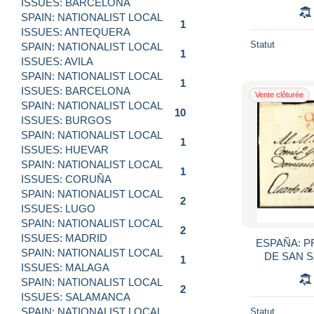
ISSUES: BARCELONA
texto, indic
SPAIN: NATIONALIST LOCAL
1
ISSUES: ANTEQUERA
Statut
SPAIN: NATIONALIST LOCAL
1
ISSUES: AVILA
SPAIN: NATIONALIST LOCAL
1
ISSUES: BARCELONA
Vente clôturée
SPAIN: NATIONALIST LOCAL
10
ISSUES: BURGOS
SPAIN: NATIONALIST LOCAL
1
ISSUES: HUEVAR
SPAIN: NATIONALIST LOCAL
1
ISSUES: CORUÑA
SPAIN: NATIONALIST LOCAL
2
ISSUES: LUGO
SPAIN: NATIONALIST LOCAL
2
ISSUES: MADRID
ESPAÑA: P
SPAIN: NATIONALIST LOCAL
DE SAN 
1
ISSUES: MALAGA
(Palestina)
SPAIN: NATIONALIST LOCAL
con 
2
ISSUES: SALAMANCA
SPAIN: NATIONALIST LOCAL
Statut