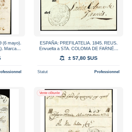
 (6 mayo).
ESPAÑA: PREFILATELIA. 1845. REUS.
). Marca
Envuelta a STA. COLOMA DE FARNÉS.
tario Real
Marca AS (P.E. 19) de Abono de REUS en
S
± 57,80 $US
rojo. RARA.
rofessionnel
Statut
Professionnel
Vente clôturée