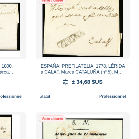
Vente clôturée
 1800.
ESPAÑA: PREFILATELIA. 1778. LÉRIDA
arca
a CALAF. Marca CATALUÑA (nº 5). MUY
BONITA.
± 34,68 $US
rofessionnel
Statut
Professionnel
Vente clôturée