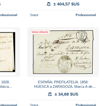
 que Dios
SANTIAGO en negro de Madrid (similar a
S
± 404,57 $US
la nº 111).
rofessionnel
Statut
Professionnel
Vente clôturée
 1828.
ESPAÑA: PREFILATELIA. 1858.
Marca
HUESCA a ZARAGOZA. Marca A de
PRECIOSA.
HUESCA en negro. MAGNÍFICA.
± 34,68 $US
rofessionnel
Statut
Professionnel