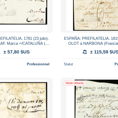
ILATELIA. 1781 (23 julio).
ESPAÑA: PREFILATELIA. 1819
AF. Marca +/CATALUÑA (nº
OLOT a NARBONA (Francia
de MORA DE EBRO.
0,30/CATALUÑA dirigida al No
± 57,80 $US
± 115,59 $U
en Narbona,
Professionnel
Statut
P
Vente clôturée