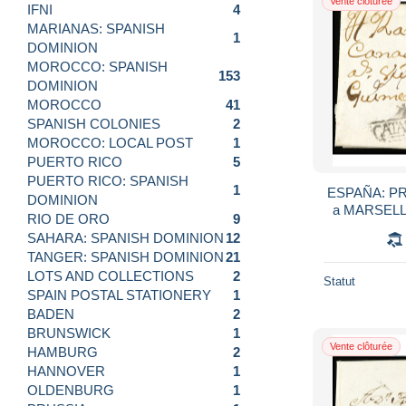
Vente clôturée
IFNI
4
MARIANAS: SPANISH
1
DOMINION
MOROCCO: SPANISH
153
DOMINION
MOROCCO
41
SPANISH COLONIES
2
MOROCCO: LOCAL POST
1
PUERTO RICO
5
PUERTO RICO: SPANISH
1
ESPAÑA: PR
DOMINION
a MARSELLA
RIO DE ORO
9
2). RARA y 
SAHARA: SPANISH DOMINION
12
TANGER: SPANISH DOMINION
21
LOTS AND COLLECTIONS
2
Statut
SPAIN POSTAL STATIONERY
1
BADEN
2
BRUNSWICK
1
Vente clôturée
HAMBURG
2
HANNOVER
1
OLDENBURG
1