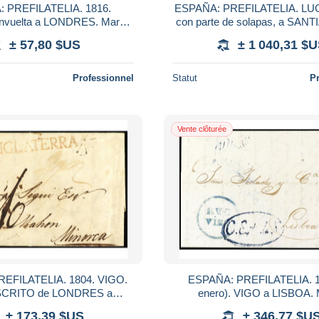
 PREFILATELIA. 1816.
ESPAÑA: PREFILATELIA. LUG
vuelta a LONDRES. Marca
con parte de solapas, a SANT
ICIA/ CORUÑA (P.E. 9) y de
13). Manuscrito 'CERTIFI
± 57,80 $US
± 1 040,31 $
ánsito de la BPO,
LUGO 31 AGto
Professionnel
Statut
P
Vente clôturée
EFILATELIA. 1804. VIGO.
ESPAÑA: PREFILATELIA. 1
CRITO de LONDRES a
enero). VIGO a LISBOA.
arca de entrada por Vigo
B.V.C./VIGO (British Vice-Con
± 173,39 $US
± 346,77 $U