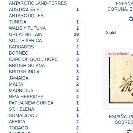
ANTARCTIC LAND-TERRES
ESPAÑA:
CORUÑA. En
AUSTRALES ET
1
en rojo GAL
ANTARCTIQUES
tr
TUNISIA
1
WALIS Y FUTUNA
2
Statut
GREAT BRITAIN
29
SOUTH AFRICA
2
BARBADOS
2
BORNEO
1
Vente clôturée
CAPE OF GOOD HOPE
3
BRITISH GUIANA
1
BRITISH INDIA
3
JAMAICA
2
MALTA
2
MAURITIUS
2
NEW HEBRIDES
4
PAPUA NEW GUINEA
1
ST. HELENA
1
SOMALILAND
1
ESPAÑA: PR
AFRICA
2
SOBRES
TOBAGO
2
MENORCA. M