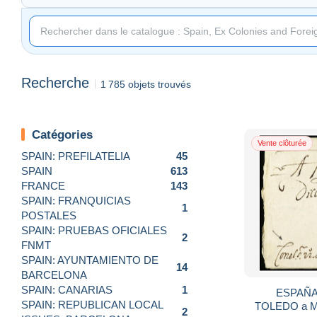
Recherche
1 785 objets trouvés
Catégories
Vente clôturée
SPAIN: PREFILATELIA
45
SPAIN
613
FRANCE
143
SPAIN: FRANQUICIAS
1
POSTALES
SPAIN: PRUEBAS OFICIALES
2
FNMT
SPAIN: AYUNTAMIENTO DE
14
BARCELONA
SPAIN: CANARIAS
1
ESPAÑA:
SPAIN: REPUBLICAN LOCAL
TOLEDO a MA
2