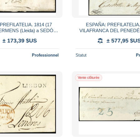
PREFILATELIA. 1814 (17
ESPAÑA: PREFILATELIA.
 TERMENS (Lleida) a SEDÓ
VILAFRANCA DEL PENEDÉS.
otación manuscrita 'Li daran
con 'recibí'al dorso de VIL
± 173,39 $US
± 577,95 $U
1#.10 Ø al pro
CASTELLÓ DE AMPURI
Professionnel
Statut
P
Vente clôturée