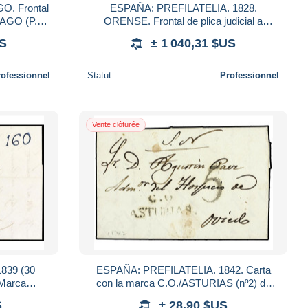
O. Frontal
ESPAÑA: PREFILATELIA. 1828.
IAGO (P.E.
ORENSE. Frontal de plica judicial a
CACION A
SANTIAGO. Marca en rojo
US
± 1 040,31 $US
FRANCA/ORENSE (P.E. 14 y 17) y m
rofessionnel
Statut
Professionnel
Vente clôturée
839 (30
ESPAÑA: PREFILATELIA. 1842. Carta
 Marca
con la marca C.O./ASTURIAS (nº2) de
sulate) en
CANGAS DE ONÍS.
S
± 28,90 $US