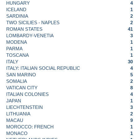
HUNGARY
4
ICELAND
1
SARDINIA
2
TWO SICILIES - NAPLES
2
ROMAN STATES
41
LOMBARDY-VENETIA
3
MODENA
1
PARMA
1
TOSCANA
1
ITALY
30
ITALY: ITALIAN SOCIAL REPUBLIC
4
SAN MARINO
5
SOMALIA
2
VATICAN CITY
8
ITALIAN COLONIES
4
JAPAN
1
LIECHTENSTEIN
3
LITHUANIA
2
MACAU
9
MOROCCO: FRENCH
1
MONACO
1