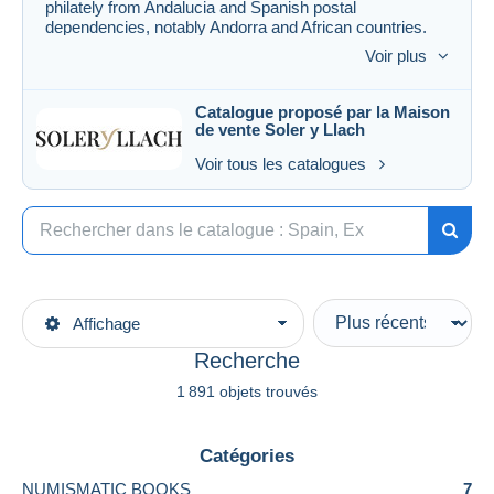
philately from Andalucia and Spanish postal
dependencies, notably Andorra and African countries.
The foreign countries section includes fine collections
Voir plus
from Czechoslovakia, France, Italy, The Papal States,
Switzerland, and a collection of airmail and postal
history items. Also featured are lots and collections.”
Catalogue proposé par la Maison
de vente
Soler y Llach
Voir tous les catalogues
Affichage
Recherche
1 891 objets trouvés
Catégories
NUMISMATIC BOOKS
7