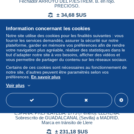
Fechador ARROYO DEL P./ESTREM. B. en rojo.
PRECIOSO.
± 34,68 $US
Information concernant les cookies
Statut
Professionnel
Notre site utilise des cookies pour les finalités suivantes : vous
fournir les services demandés, assurer la sécurité sur notre
plateforme, garder en mémoire vos préférences afin de rendre
votre navigation plus agréable, réaliser des statistiques dans le
Vente clôturée
but d’adapter notre site à vos besoins, afficher des vidéos et
vous permettre de partager du contenu sur les réseaux sociaux.
Certains de ces cookies sont nécessaires au fonctionnement de
notre site, d’autres peuvent être paramétrés selon vos
préférences.
En savoir plus
Voir plus
ESPAÑA: PREFILATELIA. 1775 (7 enero). LLERENA.
Sobrescrito de GUADALCANAL (Sevilla) a MADRID.
Marca en tránsito de Llere
± 231,18 $US