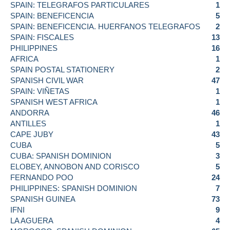
SPAIN: TELEGRAFOS PARTICULARES
1
SPAIN: BENEFICENCIA
5
SPAIN: BENEFICENCIA. HUERFANOS TELEGRAFOS
2
SPAIN: FISCALES
13
PHILIPPINES
16
AFRICA
1
SPAIN POSTAL STATIONERY
2
SPANISH CIVIL WAR
47
SPAIN: VIÑETAS
1
SPANISH WEST AFRICA
1
ANDORRA
46
ANTILLES
1
CAPE JUBY
43
CUBA
5
CUBA: SPANISH DOMINION
3
ELOBEY, ANNOBON AND CORISCO
5
FERNANDO POO
24
PHILIPPINES: SPANISH DOMINION
7
SPANISH GUINEA
73
IFNI
9
LA AGUERA
4