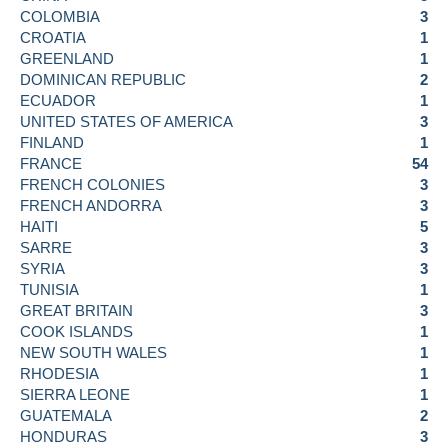
COLOMBIA
3
CROATIA
1
GREENLAND
1
DOMINICAN REPUBLIC
2
ECUADOR
1
UNITED STATES OF AMERICA
3
FINLAND
1
FRANCE
54
FRENCH COLONIES
3
FRENCH ANDORRA
3
HAITI
5
SARRE
3
SYRIA
3
TUNISIA
1
GREAT BRITAIN
3
COOK ISLANDS
1
NEW SOUTH WALES
1
RHODESIA
1
SIERRA LEONE
1
GUATEMALA
2
HONDURAS
3