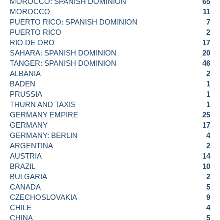
MOROCCO: SPANISH DOMINION
65
MOROCCO
11
PUERTO RICO: SPANISH DOMINION
7
PUERTO RICO
2
RIO DE ORO
17
SAHARA: SPANISH DOMINION
20
TANGER: SPANISH DOMINION
46
ALBANIA
2
BADEN
1
PRUSSIA
1
THURN AND TAXIS
1
GERMANY EMPIRE
25
GERMANY
17
GERMANY: BERLIN
4
ARGENTINA
2
AUSTRIA
14
BRAZIL
10
BULGARIA
2
CANADA
5
CZECHOSLOVAKIA
9
CHILE
4
CHINA
5