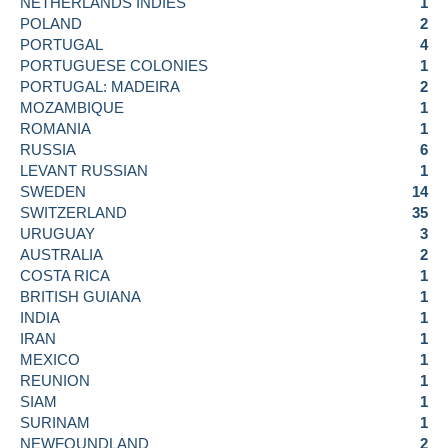
NETHERLANDS INDIES
1
POLAND
2
PORTUGAL
4
PORTUGUESE COLONIES
1
PORTUGAL: MADEIRA
2
MOZAMBIQUE
1
ROMANIA
1
RUSSIA
6
LEVANT RUSSIAN
1
SWEDEN
14
SWITZERLAND
35
URUGUAY
3
AUSTRALIA
2
COSTA RICA
1
BRITISH GUIANA
1
INDIA
1
IRAN
1
MEXICO
1
REUNION
1
SIAM
1
SURINAM
1
NEWFOUNDLAND
2