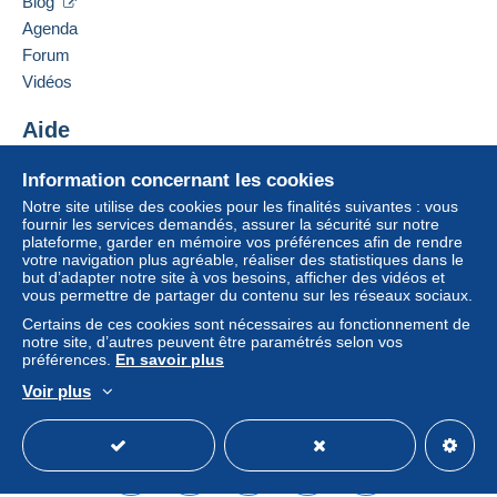
Blog
Agenda
Forum
Vidéos
Aide
Centre d'aide
Information concernant les cookies
Acheter sur Delcampe
Notre site utilise des cookies pour les finalités suivantes : vous
Vendre sur Delcampe
fournir les services demandés, assurer la sécurité sur notre
plateforme, garder en mémoire vos préférences afin de rendre
Un site sécurisé
votre navigation plus agréable, réaliser des statistiques dans le
but d’adapter notre site à vos besoins, afficher des vidéos et
vous permettre de partager du contenu sur les réseaux sociaux.
Certains de ces cookies sont nécessaires au fonctionnement de
notre site, d’autres peuvent être paramétrés selon vos
préférences.
En savoir plus
Voir plus
Français
USD
Mode standard
America/