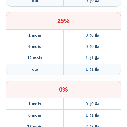
Total
0
(0
)
25%
1 mois
0
(0
)
6 mois
0
(0
)
12 mois
1
(1
)
Total
1
(1
)
0%
1 mois
0
(0
)
6 mois
1
(1
)
12 mois
2
(2
)