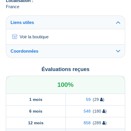
Localisation :
France
Liens utiles
Voir la boutique
Coordonnées
Christian Vial
Évaluations reçues
Christian Vial
Résidence Le Mogador
100%
30 A , Boulevard Baron-du-Marais
42300
ROANNE
France
1 mois
59
(29
)
6 mois
548
(180
)
12 mois
858
(289
)