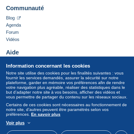
Communauté
Blog
Agenda
Forum
Vidéos
Aide
Centre d'aide
Information concernant les cookies
Acheter sur Delcampe
Notre site utilise des cookies pour les finalités suivantes : vous
Vendre sur Delcampe
fournir les services demandés, assurer la sécurité sur notre
plateforme, garder en mémoire vos préférences afin de rendre
Un site sécurisé
votre navigation plus agréable, réaliser des statistiques dans le
but d’adapter notre site à vos besoins, afficher des vidéos et
vous permettre de partager du contenu sur les réseaux sociaux.
Certains de ces cookies sont nécessaires au fonctionnement de
notre site, d’autres peuvent être paramétrés selon vos
préférences.
En savoir plus
Voir plus
Français
USD
Mode standard
America/