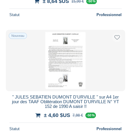
± 8,64 $US
15,00 €
-50 %
Statut
Professionnel
Nouveau
" JULES SEBATIEN DUMONT D'URVILLE " sur A4 1er
jour des TAAF Oblitération DUMONT D'URVILLE N° YT
152 de 1990 A saisir !!
± 4,60 $US
7,98 €
-50 %
Statut
Professionnel