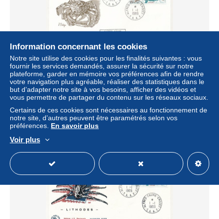
Information concernant les cookies
Notre site utilise des cookies pour les finalités suivantes : vous
fournir les services demandés, assurer la sécurité sur notre
TAAF - Env FDC - 1,10 Lithodes - Alfred Faure Crozet -
plateforme, garder en mémoire vos préférences afin de rendre
1/1/1989
votre navigation plus agréable, réaliser des statistiques dans le
but d’adapter notre site à vos besoins, afficher des vidéos et
± 2,39 $US
vous permettre de partager du contenu sur les réseaux sociaux.
Certains de ces cookies sont nécessaires au fonctionnement de
Statut
Professionnel
notre site, d’autres peuvent être paramétrés selon vos
préférences.
En savoir plus
Voir plus
Nouveau