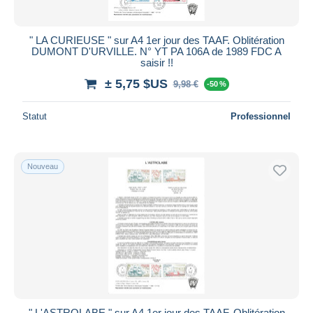
" LA CURIEUSE " sur A4 1er jour des TAAF. Oblitération
DUMONT D'URVILLE. N° YT PA 106A de 1989 FDC A
saisir !!
± 5,75 $US
9,98 €
-50 %
Statut
Professionnel
Nouveau
" L'ASTROLABE " sur A4 1er jour des TAAF. Oblitération