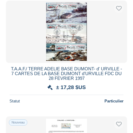
Uniquement en réduction
Livraison gratuite
Méthodes de paiement
PayPal
Virement bancaire
Visa
Mastercard
Bancontact
T.A.A.F./ TERRE ADELIE BASE DUMONT- d' URVILLE -
iDeal
7 CARTES DE LA BASE DUMONT d'URVILLE FDC DU
28 FEVRIER 1997
Maestro
± 17,28 $US
Tout désélectionner
Résidence du vendeur
Statut
Particulier
Monde entier
Nouveau