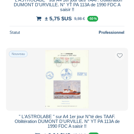
DUMONT D'URVILLE. N° YT PA 113A de 1990 FDC A
saisir !!
± 5,75 $US
9,98 €
-50 %
Statut
Professionnel
Nouveau
" L'ASTROLABE " sur A4 1er jour N°té des TAAF.
Oblitération DUMONT D'URVILLE. N° YT PA 113A de
1990 FDC A saisir !!