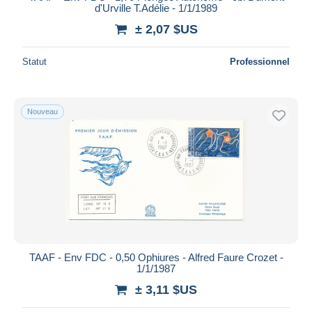
d'Urville T.Adélie - 1/1/1989
± 2,07 $US
Statut
Professionnel
Nouveau
TAAF - Env FDC - 0,50 Ophiures - Alfred Faure Crozet -
1/1/1987
± 3,11 $US