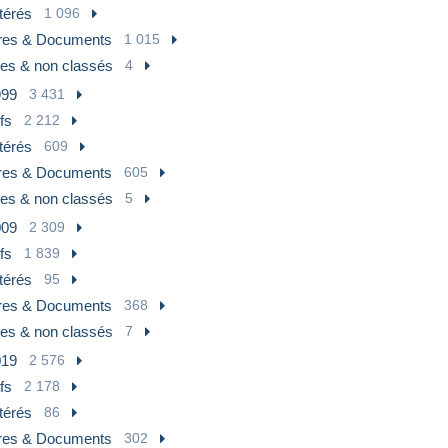
térés
1 096
tres & Documents
1 015
res & non classés
4
999
3 431
fs
2 212
térés
609
tres & Documents
605
res & non classés
5
009
2 309
fs
1 839
térés
95
tres & Documents
368
res & non classés
7
019
2 576
fs
2 178
térés
86
tres & Documents
302