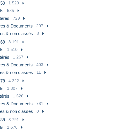
959
1 529
fs
585
térés
729
tres & Documents
207
res & non classés
8
969
3 191
fs
1 510
térés
1 267
tres & Documents
403
res & non classés
11
979
4 222
fs
1 807
térés
1 626
tres & Documents
781
res & non classés
8
989
3 791
fs
1 676