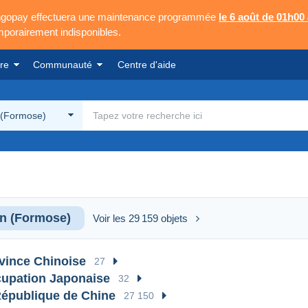
Mangopay effectuera une maintenance programmée
le 6 août de 01h00
emporairement indisponibles.
re
Communauté
Centre d'aide
 (Formose)
n (Formose)
Voir les 29 159 objets
vince Chinoise
27
upation Japonaise
32
 République de Chine
27 150