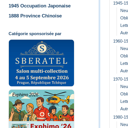
1945-1
1945 Occupation Japonaise
Neu
1888 Province Chinoise
Obli
Let
Aut
Catégorie sponsorisée par
1960-1
Neu
Obli
Let
Aut
1970-1
Neu
Obli
Let
Aut
1980-1
Neu