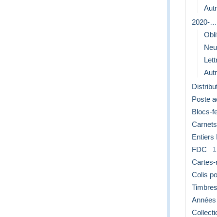
Aut
2020-…
Obli
Neu
Let
Aut
Distribu
Poste a
Blocs-fe
Carnets
Entiers
FDC
1
Cartes
Colis p
Timbres
Années
Collecti