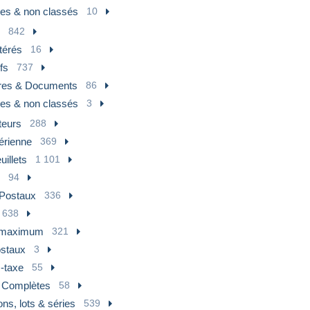
res & non classés
10
842
térés
16
fs
737
tres & Documents
86
res & non classés
3
teurs
288
érienne
369
uillets
1 101
94
 Postaux
336
 638
-maximum
321
ostaux
3
-taxe
55
 Complètes
58
ons, lots & séries
539