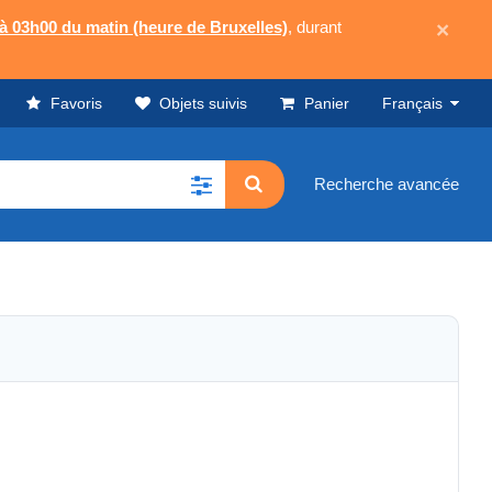
 à 03h00 du matin (heure de Bruxelles)
, durant
×
Favoris
Objets suivis
Panier
Français
Recherche avancée