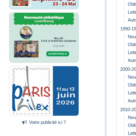
Obli
Let
Aut
1990-1
Neu
Obli
Let
Aut
2000-2
Neu
Obli
Let
Aut
2010-2
Neu
Votre publicité ici ?
Obli
Let