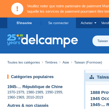
Veuillez noter que notre partenaire de paiement 
laquelle les services de paiement pourraient être t
S'inscrire
Se connecter
Acheter
Vend
Taiwan
Toutes les catégories
Timbres
Asie
Taiwan (Formose)
Catégories populaires
Taiwa
1945-... République de Chine
1970-1979
,
1980-1989
,
1990-1999
,
1888 Pro
1960-1969
,
2010-2019
1945 Occ
1945-...
Autres & non classés