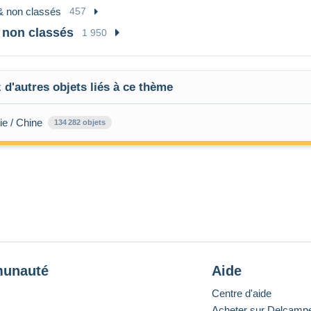
& non classés
457
 non classés
1 950
d'autres objets liés à ce thème
ie / Chine
134 282 objets
unauté
Aide
Centre d'aide
Acheter sur Delcamp