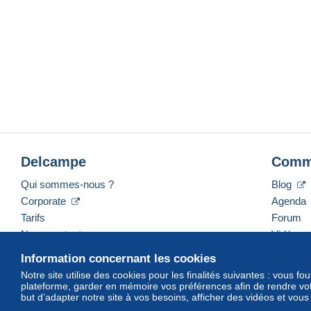
Delcampe
Comm
Qui sommes-nous ?
Blog
Corporate
Agenda
Tarifs
Forum
Nous contacter
Vidéos
Information concernant les cookies
Notre site utilise des cookies pour les finalités suivantes : vous f
plateforme, garder en mémoire vos préférences afin de rendre votr
Français
USD
America/Indiana/Vevay
Mod
but d’adapter notre site à vos besoins, afficher des vidéos et vou