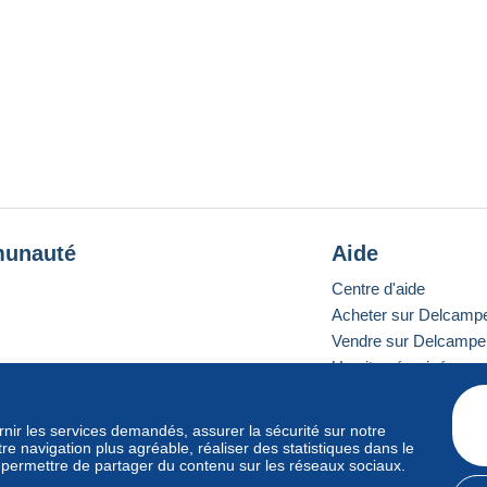
unauté
Aide
Centre d'aide
Acheter sur Delcamp
Vendre sur Delcampe
Un site sécurisé
ournir les services demandés, assurer la sécurité sur notre
e navigation plus agréable, réaliser des statistiques dans le
e standard
s permettre de partager du contenu sur les réseaux sociaux.