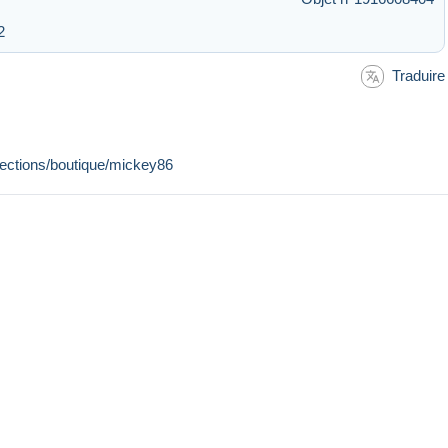
2
Traduire
llections/boutique/mickey86