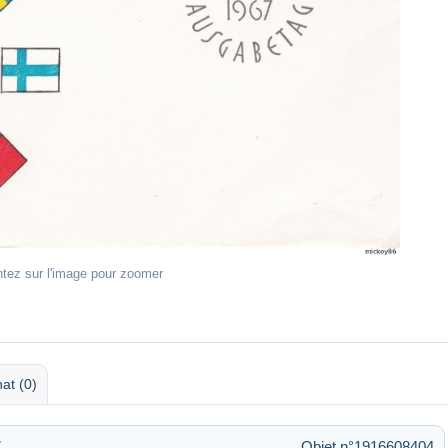
ntez sur l'image pour zoomer
at (0)
7
Objet n°1916608404