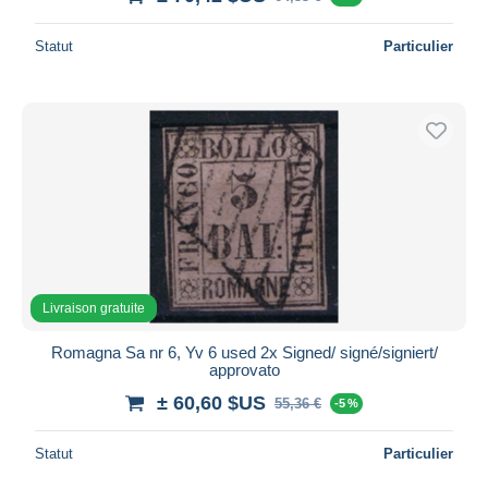
Statut
Particulier
Livraison gratuite
Romagna Sa nr 6, Yv 6 used 2x Signed/ signé/signiert/
approvato
± 60,60 $US
55,36 €
-5 %
Statut
Particulier