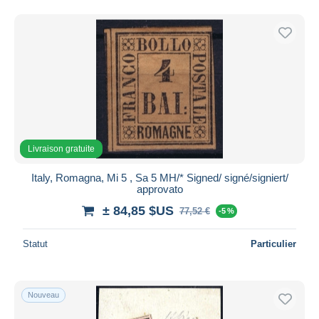
Livraison gratuite
Italy, Romagna, Mi 5 , Sa 5 MH/* Signed/ signé/signiert/
approvato
± 84,85 $US
77,52 €
-5 %
Statut
Particulier
Nouveau