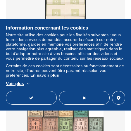
Information concernant les cookies
Notre site utilise des cookies pour les finalités suivantes : vous
fournir les services demandés, assurer la sécurité sur notre
plateforme, garder en mémoire vos préférences afin de rendre
Antichi Stati Italiani - Romagne - 1859 - Insieme di 8 saggi
votre navigation plus agréable, réaliser des statistiques dans le
dei bozzetti in verde o nero, di formato più grande dei fra
but d’adapter notre site à vos besoins, afficher des vidéos et
± 213,85 $US
vous permettre de partager du contenu sur les réseaux sociaux.
Certains de ces cookies sont nécessaires au fonctionnement de
notre site, d’autres peuvent être paramétrés selon vos
Statut
Professionnel
préférences.
En savoir plus
Voir plus