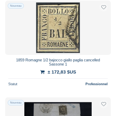
Uniquement en réduction
Nouveau
Livraison gratuite
Méthodes de paiement
PayPal
Virement bancaire
Visa
Mastercard
Bancontact
1859 Romagne 1/2 bajocco giallo paglia cancelled
iDeal
Sassone 1
Maestro
± 172,83 $US
Tout désélectionner
Statut
Professionnel
Résidence du vendeur
Monde entier
Nouveau