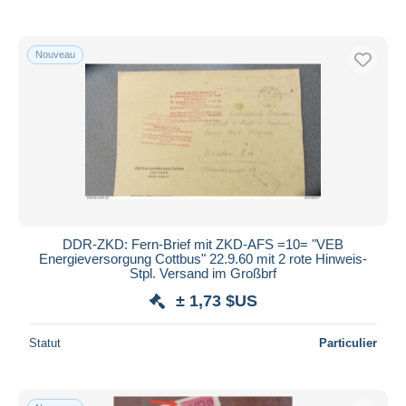
De
à
$US
$US
Uniquement en réduction
Livraison gratuite
Nouveau
Méthodes de paiement
PayPal
Virement bancaire
Visa
Mastercard
Bancontact
iDeal
DDR-ZKD: Fern-Brief mit ZKD-AFS =10= "VEB
Energieversorgung Cottbus" 22.9.60 mit 2 rote Hinweis-
Maestro
Stpl. Versand im Großbrf
Tout désélectionner
± 1,73 $US
Résidence du vendeur
Statut
Particulier
Monde entier