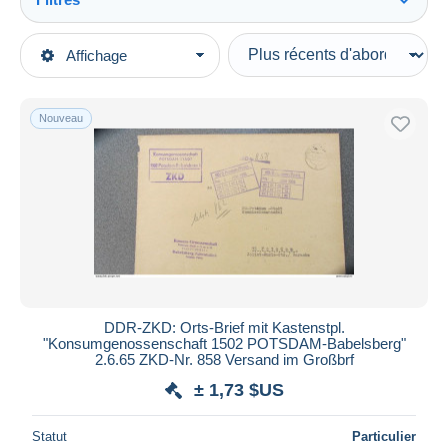
Tout voir
Types de vente
Affichage
Catégories principales
En cours
Timbres
Prix fixes
Europe
Nouveau
Enchères avec offres
Allemagne
Enchères sans offres
République Démocratique
Maisons de vente
Vendus
Service Central de Courrier
Durée
Toutes les durées
Nouveau
jours
DDR-ZKD: Orts-Brief mit Kastenstpl.
depuis
"Konsumgenossenschaft 1502 POTSDAM-Babelsberg"
Fermant
2.6.65 ZKD-Nr. 858 Versand im Großbrf
heures
dans
± 1,73 $US
Prix
Statut
Particulier