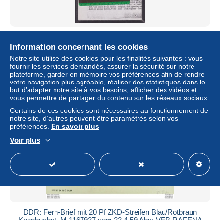
2 Telefonkarten des MfS mit Erklärung, selten
Information concernant les cookies
± 17,33 $US
Notre site utilise des cookies pour les finalités suivantes : vous
fournir les services demandés, assurer la sécurité sur notre
Statut
Professionnel
plateforme, garder en mémoire vos préférences afin de rendre
votre navigation plus agréable, réaliser des statistiques dans le
but d’adapter notre site à vos besoins, afficher des vidéos et
vous permettre de partager du contenu sur les réseaux sociaux.
Certains de ces cookies sont nécessaires au fonctionnement de
notre site, d’autres peuvent être paramétrés selon vos
préférences.
En savoir plus
Voir plus
DDR: Fern-Brief mit 20 Pf ZKD-Streifen Blau/Rotbraun
Kennbuchst. M 1167937 vom 23.4.59 Abs; VEB RAFENA