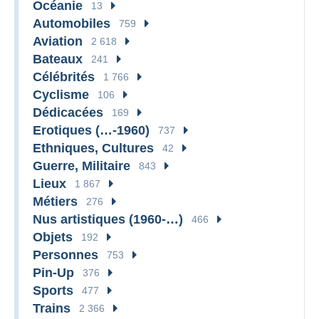
Océanie
13
Automobiles
759
Aviation
2 618
Bateaux
241
Célébrités
1 766
Cyclisme
106
Dédicacées
169
Erotiques (…-1960)
737
Ethniques, Cultures
42
Guerre, Militaire
843
Lieux
1 867
Métiers
276
Nus artistiques (1960-…)
466
Objets
192
Personnes
753
Pin-Up
376
Sports
477
Trains
2 366