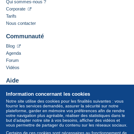
Qui sommes-nous ?
Corporate
Tarifs
Nous contacter
Communauté
Blog
Agenda
Forum
Vidéos
Aide
Centre d'aide
Information concernant les cookies
Acheter sur Delcampe
Notre site utilise des cookies pour les finalités suivantes : vous
Vendre sur Delcampe
fournir les services demandés, assurer la sécurité sur notre
plateforme, garder en mémoire vos préférences afin de rendre
Un site sécurisé
votre navigation plus agréable, réaliser des statistiques dans le
but d’adapter notre site à vos besoins, afficher des vidéos et
vous permettre de partager du contenu sur les réseaux sociaux.
Certains de ces cookies sont nécessaires au fonctionnement de