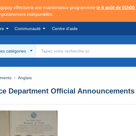
Mangopay effectuera une maintenance programmée
le 6 août de 01h00
emporairement indisponibles.
re
Communauté
Centre d'aide
les catégories
ements
Anglais
nce Department Official Announcements 