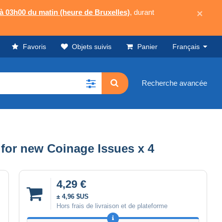
 à 03h00 du matin (heure de Bruxelles)
, durant
×
Favoris
Objets suivis
Panier
Français
Recherche avancée
for new Coinage Issues x 4
4,29 €
± 4,96 $US
Hors frais de livraison et de plateforme