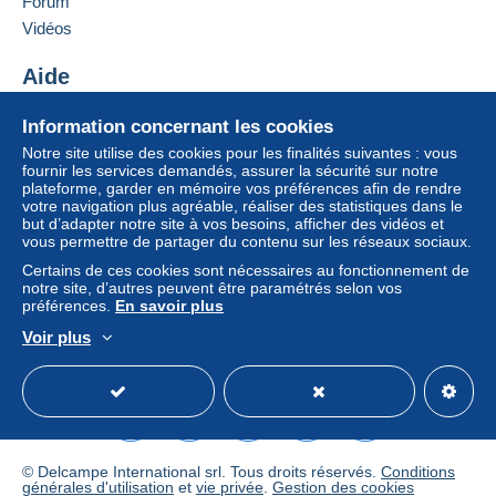
Forum
Vidéos
Aide
Centre d'aide
Information concernant les cookies
Acheter sur Delcampe
Notre site utilise des cookies pour les finalités suivantes : vous
Vendre sur Delcampe
fournir les services demandés, assurer la sécurité sur notre
plateforme, garder en mémoire vos préférences afin de rendre
Un site sécurisé
votre navigation plus agréable, réaliser des statistiques dans le
but d’adapter notre site à vos besoins, afficher des vidéos et
vous permettre de partager du contenu sur les réseaux sociaux.
Certains de ces cookies sont nécessaires au fonctionnement de
notre site, d’autres peuvent être paramétrés selon vos
préférences.
En savoir plus
Voir plus
Français
USD
Mode standard
America/
© Delcampe International srl. Tous droits réservés.
Conditions
générales d'utilisation
et
vie privée
.
Gestion des cookies