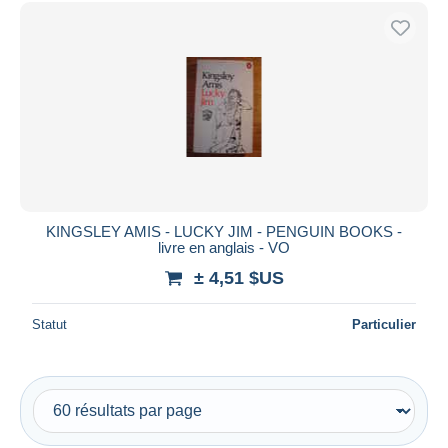
Uniquement en réduction
Livraison gratuite
Méthodes de paiement
PayPal
Virement bancaire
Visa
Mastercard
Bancontact
KINGSLEY AMIS - LUCKY JIM - PENGUIN BOOKS -
iDeal
livre en anglais - VO
Maestro
± 4,51 $US
Tout désélectionner
Statut
Particulier
Résidence du vendeur
Monde entier