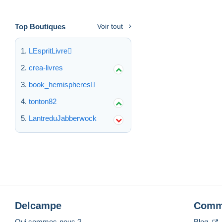
Top Boutiques
Voir tout
LEspritLivre
crea-livres
book_hemispheres
tonton82
LantreduJabberwock
Delcampe
Comm
Qui sommes-nous ?
Blog