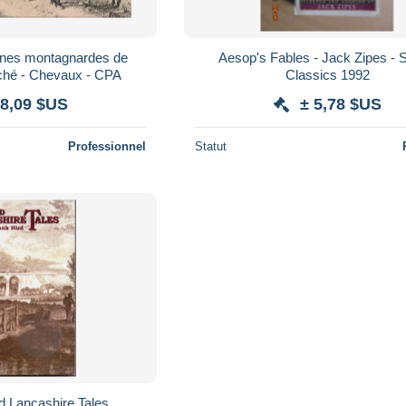
nnes montagnardes de
Aesop's Fables - Jack Zipes - 
rendant au marché - Chevaux - CPA
Classics 1992
 8,09 $US
± 5,78 $US
Professionnel
Statut
d Lancashire Tales.