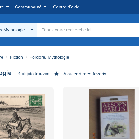
re
Communauté
Centre d'aide
e/ Mythologie
re
Fiction
Folklore/ Mythologie
ogie
4 objets trouvés
Ajouter à mes favoris