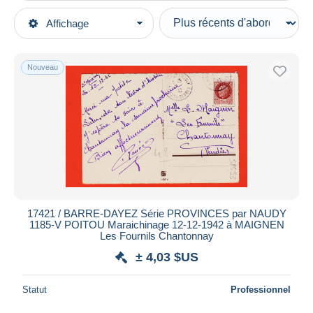
Types de vente
Affichage
Catégories principales
En cours
Cartes Postales
Prix fixes
Thèmes
Nouveau
Enchères avec offres
Illustrateurs & photographes
Enchères sans offres
Illustrateurs - Signés
Maisons de vente
Vendus
Naudy
Durée
Toutes les durées
Nouveau
jours
17421 / BARRE-DAYEZ Série PROVINCES par NAUDY
depuis
1185-V POITOU Maraichinage 12-12-1942 à MAIGNEN
Fermant
Les Fournils Chantonnay
heures
dans
± 4,03 $US
Prix
Statut
Professionnel
De
à
$US
$US