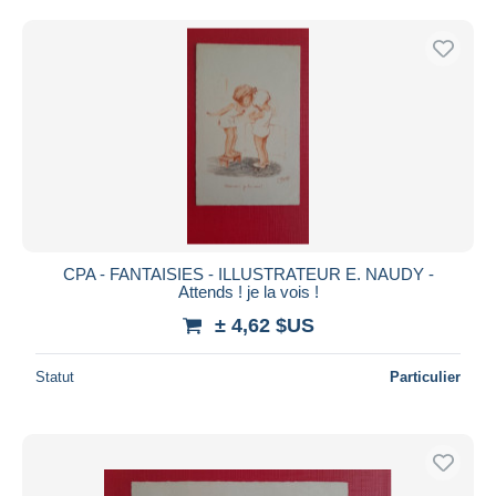
Uniquement en réduction
Livraison gratuite
Méthodes de paiement
PayPal
Virement bancaire
Visa
Mastercard
Bancontact
iDeal
CPA - FANTAISIES - ILLUSTRATEUR E. NAUDY -
Attends ! je la vois !
Maestro
± 4,62 $US
Tout désélectionner
Résidence du vendeur
Statut
Particulier
Monde entier