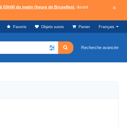
 à 03h00 du matin (heure de Bruxelles)
, durant
×
Favoris
Objets suivis
Panier
Français
Recherche avancée