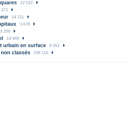
squares
22 522
 272
oeur
14 211
ôpitaux
3 678
3 208
el
14 949
t urbain en surface
6 051
 non classés
236 110