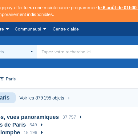
Mangopay effectuera une maintenance programmée
le 6 août de 01h00
emporairement indisponibles.
re
Communauté
Centre d'aide
is
75] Paris
aris
Voir les 879 195 objets
es, vues panoramiques
37 757
s de Paris
549
riomphe
15 196