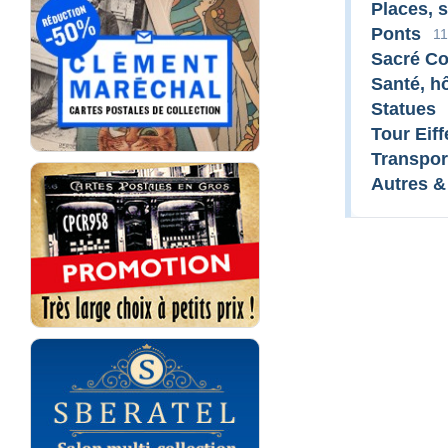
Places, 
Ponts
11
Sacré C
Santé, h
Statues
Tour Eiff
Transpor
Autres &