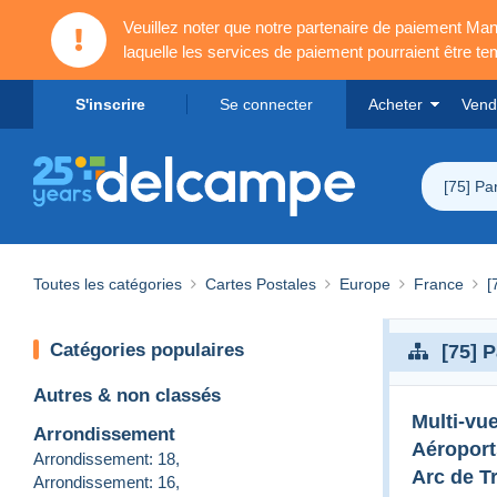
Veuillez noter que notre partenaire de paiement 
laquelle les services de paiement pourraient être t
S'inscrire
Se connecter
Acheter
Vend
[75] Par
Toutes les catégories
Cartes Postales
Europe
France
[
Catégories populaires
[75] P
Autres & non classés
Multi-vu
Arrondissement
Aéroport
Arrondissement: 18
,
Arc de T
Arrondissement: 16
,