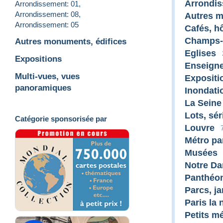
Arrondi
Arrondissement: 01
,
Arrondissement: 08
,
Autres m
Arrondissement: 05
Cafés, hô
Champs-
Autres monuments, édifices
Eglises
Expositions
Enseigne
Multi-vues, vues
Expositi
panoramiques
Inondati
La Seine
Lots, sér
Catégorie sponsorisée par
Louvre
Métro pa
Musées
Notre Da
Panthéo
Parcs, ja
Paris la 
Petits mé