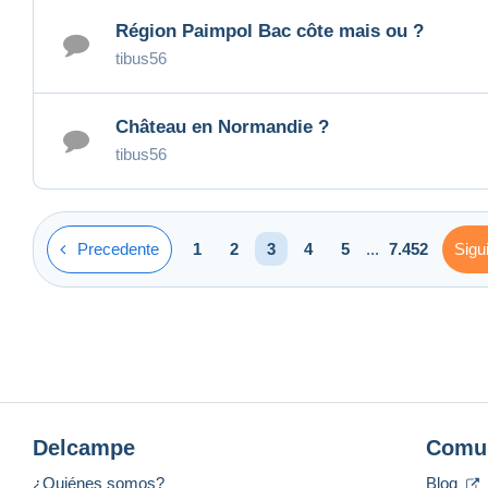
Région Paimpol Bac côte mais ou ?
tibus56
Château en Normandie ?
tibus56
Precedente
Sigu
1
2
3
4
5
...
7.452
Delcampe
Comu
¿Quiénes somos?
Blog