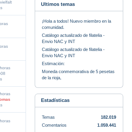
vielfalt
Ultimos temas
as
¡Hola a todos! Nuevo miembro en la
oras
comunidad.
Catálogo actualizado de filatelia -
Envio NAC y INT
oras
Catálogo actualizado de filatelia -
Envio NAC y INT
Estimación:
horas
Moneda conmemorativa de 5 pesetas
e08
de la rioja,
as
horas
omas
Estadísticas
as
Temas
182.019
horas
Comentarios
1.059.441