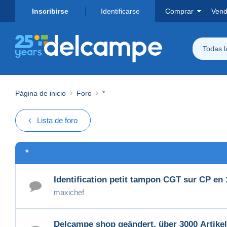
Inscribirse
Identificarse
Comprar
Vend
Todas 
Página de inicio
Foro
*
Lista de foro
*
Identification petit tampon CGT sur CP en
maxichef
Delcampe shop geändert, über 3000 Ar