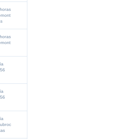
horas
emont
as
horas
emont
ía
s56
ía
s56
ía
oubroc
tas