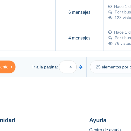
Hace 1 d
6 mensajes
Por
tibu
123 vist
Hace 1 d
4 mensajes
Por
tibu
76 vistas
iente
Ir a la página:
nidad
Ayuda
Centro de ayuda