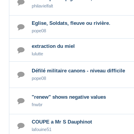
philavielfalt
Eglise, Soldats, fleuve ou rivière.
pope08
extraction du miel
lulutte
Défilé militaire canons - niveau difficile
pope08
"renew" shows negative values
fnwbr
COUPE a Mr S Dauphinot
lafouine51