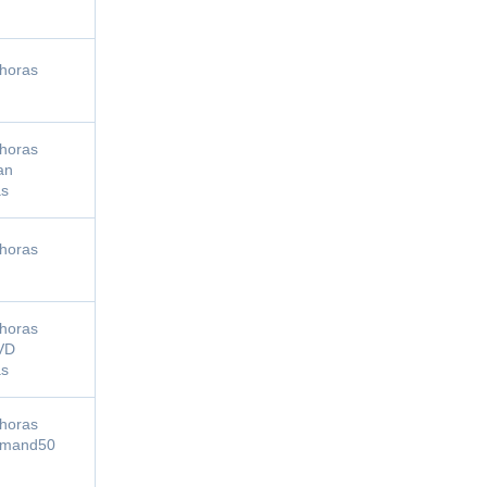
horas
horas
an
as
horas
horas
VD
as
horas
dmand50