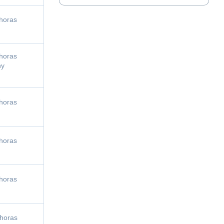
horas
horas
ny
horas
horas
horas
horas