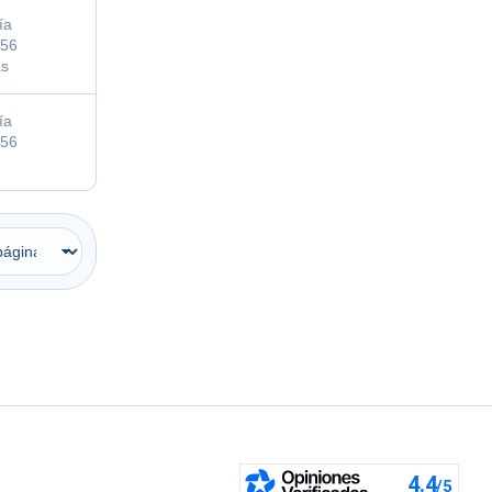
ía
s56
as
ía
s56