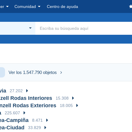
er
Comunidad
Centro de ayuda
Ver los 1.547.790 objetos
via
27.202
zell Rodas Interiores
15.308
zell Rodas Exteriores
18.005
a
225.607
lea-Campiña
8.471
ea-Ciudad
33.829