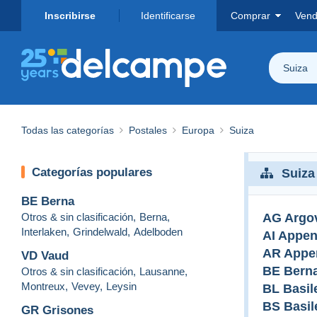
Inscribirse
Identificarse
Comprar
Vend
Suiza
Todas las categorías
Postales
Europa
Suiza
Categorías populares
Suiza
BE Berna
Otros & sin clasificación
,
Berna
,
AG Argo
Interlaken
,
Grindelwald
,
Adelboden
AI Appen
AR Appen
VD Vaud
BE Bern
Otros & sin clasificación
,
Lausanne
,
Montreux
,
Vevey
,
Leysin
BL Basi
BS Basil
GR Grisones