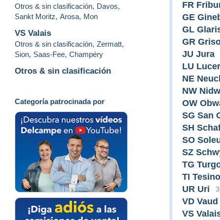
FR Fribu
Otros & sin clasificación
,
Davos
,
Sankt Moritz
,
Arosa
,
Mon
GE Gine
GL Glari
VS Valais
GR Gris
Otros & sin clasificación
,
Zermatt
,
JU Jura
Sion
,
Saas-Fee
,
Champéry
LU Luce
Otros & sin clasificación
NE Neuc
NW Nidw
Categoría patrocinada por
OW Obw
SG San 
SH Scha
SO Sole
SZ Schw
TG Turgo
TI Tesin
UR Uri
3
VD Vaud
VS Valai