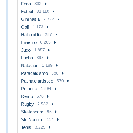
Feria
332
Fútbol
32.110
Gimnasia
2.322
Golf
1.173
Halterofilia
287
Invierno
6.203
Judo
1.857
Lucha
398
Natación
1.189
Paracaidismo
380
Patinaje artístico
570
Petanca
1.894
Remo
570
Rugby
2.582
Skateboard
95
Ski Náutico
114
Tenis
3.225