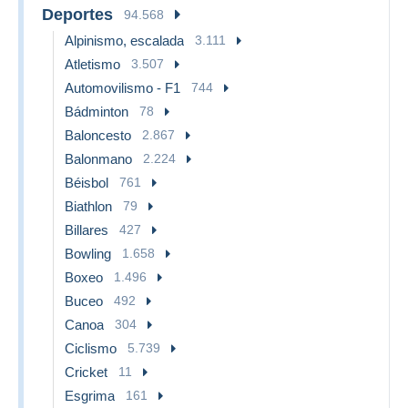
Deportes
94.568
Alpinismo, escalada
3.111
Atletismo
3.507
Automovilismo - F1
744
Bádminton
78
Baloncesto
2.867
Balonmano
2.224
Béisbol
761
Biathlon
79
Billares
427
Bowling
1.658
Boxeo
1.496
Buceo
492
Canoa
304
Ciclismo
5.739
Cricket
11
Esgrima
161