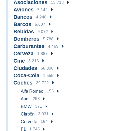
Asociaciones
13.718
Aviones
7.142
Bancos
4.248
Barcos
5.607
Bebidas
9.072
Bomberos
5.788
Carburantes
4.469
Cerveza
1.887
Cine
3.216
Ciudades
66.396
Coca-Cola
1.555
Coches
29.722
Alfa Romeo
156
Audi
296
BMW
371
Citroën
2.031
Corvette
164
F1
1.745