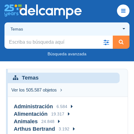
Temas
Búsqueda avanzada
Temas
Ver los 505.587 objetos
Administración
6.584
Alimentación
19.317
Animales
24.848
Arthus Bertrand
3.192