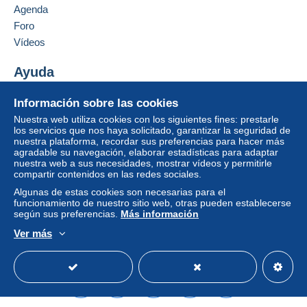
Agenda
Foro
Vídeos
Ayuda
Centro de ayuda
Información sobre las cookies
Comprar en Delcampe
Nuestra web utiliza cookies con los siguientes fines: prestarle
Vender en Delcampe
los servicios que nos haya solicitado, garantizar la seguridad de
nuestra plataforma, recordar sus preferencias para hacer más
Una página securizada
agradable su navegación, elaborar estadísticas para adaptar
nuestra web a sus necesidades, mostrar vídeos y permitirle
compartir contenidos en las redes sociales.
Algunas de estas cookies son necesarias para el
funcionamiento de nuestro sitio web, otras pueden establecerse
según sus preferencias.
Más información
Ver más
Español
USD
Modo estándar
America/