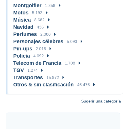
Montgolfier
1.358
Motos
5.192
Música
8.682
Navidad
436
Perfumes
2.000
Personajes célebres
5.093
Pin-ups
2.015
Policia
4.092
Telecom de Francia
1.708
TGV
1.274
Transportes
15.972
Otros & sin clasificación
46.476
Sugerir una categoría