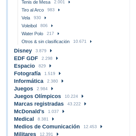
Tenis de Mesa
2.001
Tiro al Arco
983
Vela
930
Voleibol
806
Water Polo
217
Otros & sin clasificación
10.671
Disney
3.879
EDF GDF
2.298
Espacio
829
Fotografía
1.519
Informática
2.380
Juegos
2.984
Juegos Olímpicos
10.224
Marcas registradas
43.222
McDonald's
1.037
Medical
8.381
Medios de Comunicación
12.453
Militares
12.391