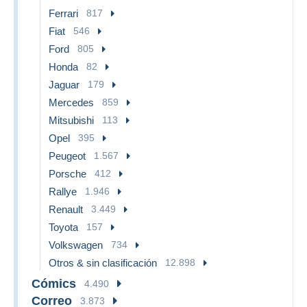
Ferrari
817
Fiat
546
Ford
805
Honda
82
Jaguar
179
Mercedes
859
Mitsubishi
113
Opel
395
Peugeot
1.567
Porsche
412
Rallye
1.946
Renault
3.449
Toyota
157
Volkswagen
734
Otros & sin clasificación
12.898
Cómics
4.490
Correo
3.873