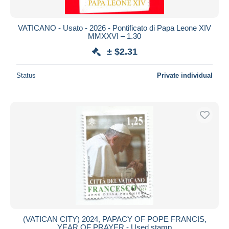
All durations
New since
days
VATICANO - Usato - 2026 - Pontificato di Papa Leone XIV
MMXXVI – 1.30
Closing in
hours
± $2.31
Price
Status
Private individual
From
$
to
$
With a deal only
Free shipping
Payment methods
PayPal
Bank transfer
Visa
MasterCard
Bancontact
iDeal
(VATICAN CITY) 2024, PAPACY OF POPE FRANCIS,
YEAR OF PRAYER - Used stamp
Maestro