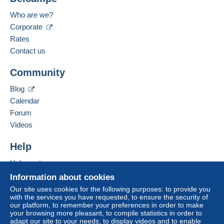
Who are we?
Corporate
Rates
Contact us
Community
Blog
Calendar
Forum
Videos
Help
Help center
Buying on Delcampe
Information about cookies
Selling on Delcampe
Our site uses cookies for the following purposes: to provide you
with the services you have requested, to ensure the security of
A secure website
our platform, to remember your preferences in order to make
your browsing more pleasant, to compile statistics in order to
adapt our site to your needs, to display videos and to enable