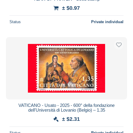
± $0.97
Deselect all
Seller's residence
Status
Private individual
Entire world
Submit
VATICANO - Usato - 2025 - 600° della fondazione
dell'Università di Lovanio (Belgio) – 1.35
± $2.31
Status
Private individual