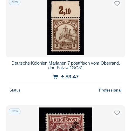
New
Free shipping
Payment methods
PayPal
Bank transfer
Visa
MasterCard
Bancontact
Deutsche Kolonien Marianen 7 postfrisch vom Oberrand,
iDeal
dort Falz #DGC81
Maestro
± $3.47
Deselect all
Status
Professional
Seller's residence
Entire world
New