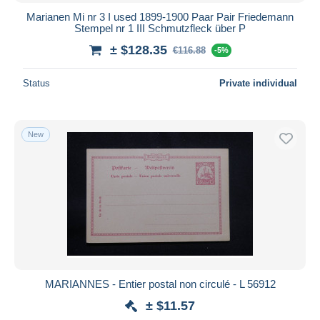
Marianen Mi nr 3 I used 1899-1900 Paar Pair Friedemann
Stempel nr 1 III Schmutzfleck über P
± $128.35
€116.88
-5%
Status
Private individual
New
MARIANNES - Entier postal non circulé - L 56912
± $11.57