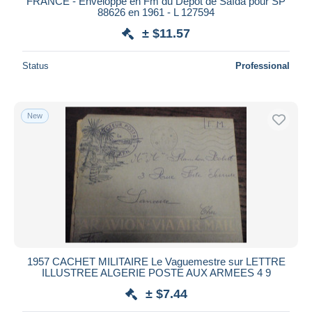
FRANCE - Enveloppe en Fm du Dépôt de Saïda pour SP
88626 en 1961 - L 127594
± $11.57
Status
Professional
New
1957 CACHET MILITAIRE Le Vaguemestre sur LETTRE
ILLUSTREE ALGERIE POSTE AUX ARMEES 4 9
± $7.44