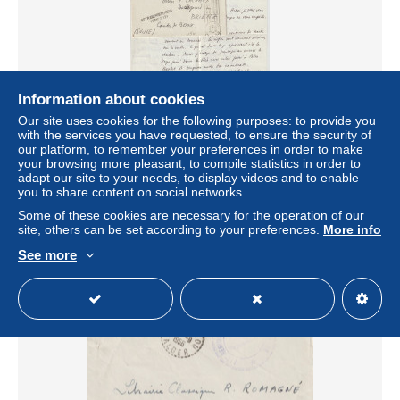
Information about cookies
Free shipping
Our site uses cookies for the following purposes: to provide you
with the services you have requested, to ensure the security of
GUERRE D'ALGERIE ! - 1960 - LETTRE d'un ASPIRANT
our platform, to remember your preferences in order to make
PREFECTURE de BONE par AVION => BRIENZ
your browsing more pleasant, to compile statistics in order to
(SUISSE) !! AFFRANCH. VERIFIE !
adapt our site to your needs, to display videos and to enable
you to share content on social networks.
± $17.34
Some of these cookies are necessary for the operation of our
site, others can be set according to your preferences.
More info
Status
Professional
See more