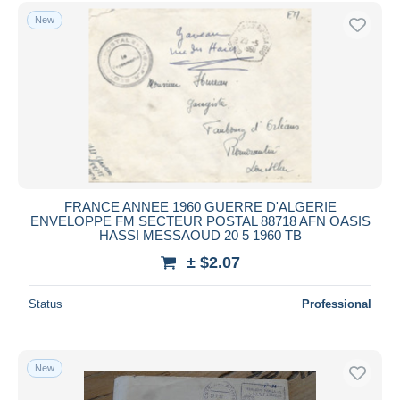
Free shipping
New
Payment methods
PayPal
Bank transfer
Visa
MasterCard
Bancontact
iDeal
FRANCE ANNEE 1960 GUERRE D'ALGERIE
ENVELOPPE FM SECTEUR POSTAL 88718 AFN OASIS
Maestro
HASSI MESSAOUD 20 5 1960 TB
Deselect all
± $2.07
Seller's residence
Status
Professional
Entire world
New