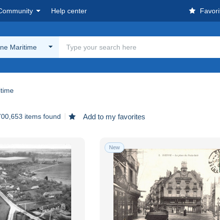
Community
Help center
Favori
ine Maritime
itime
700,653 items found
Add to my favorites
New