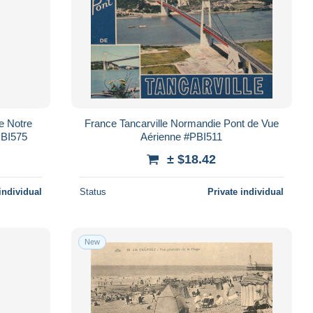
e Notre
France Tancarville Normandie Pont de Vue
PBI575
Aérienne #PBI511
± $18.42
individual
Status
Private individual
New