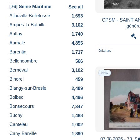
[76] Seine Maritime
See all
Allouville-Bellefosse
1,693
CPSM - SAINT AN
Arques-la-Bataille
3,102
généra
Auffay
1,740
Aumale
4,855
Status
Barentin
1,717
Bellencombre
566
Berneval
3,102
New
Bihorel
459
Blangy-sur-Bresle
2,489
Bolbec
4,496
Bonsecours
7,347
Buchy
1,488
Canteleu
1,002
Cany Barville
1,890
07.08.2026 - 73. 