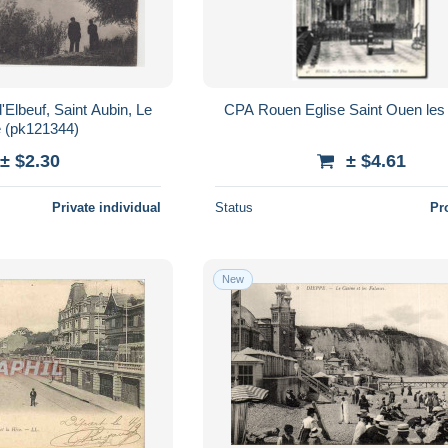
Elbeuf, Saint Aubin, Le
CPA Rouen Eglise Saint Ouen le
e (pk121344)
± $2.30
± $4.61
Private individual
Status
Pr
New