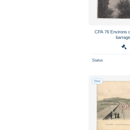
CPA 76 Environs d'
barrag
Status
New