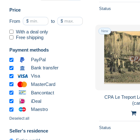
Gournay-en-Bray
6,900
Status
Price
Harfleur
2,472
From
$
to
$
Jumieges
5,154
With a deal only
New
La Bouille
4,381
Free shipping
Le Grand-Quevilly
481
Payment methods
Le Havre
87,625
PayPal
Le Petit-Quevilly
527
Bank transfer
Le Trait
752
Visa
Le Treport
49,438
MasterCard
Lillebonne
3,492
Bancontact
CPA Le Treport Le
Londinières
564
iDeal
(car
Maromme
1,274
Maestro
Mesnières-en-Bray
1,484
Deselect all
Mesnil-Val
3,846
Status
Seller's residence
Mont Saint Aignan
553