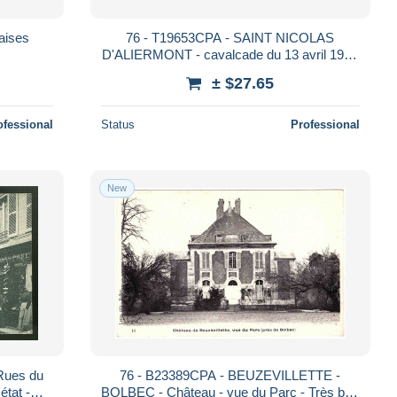
laises
76 - T19653CPA - SAINT NICOLAS
D'ALIERMONT - cavalcade du 13 avril 1914
- equipage chasse - Très bon état - SEINE-
± $27.65
MARITI
ofessional
Status
Professional
New
Rues du
76 - B23389CPA - BEUZEVILLETTE -
état -
BOLBEC - Château - vue du Parc - Très bon