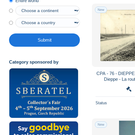
Entire world
Montivilliers
2,477
New
Neufchâtel en Bray
4,050
Offranville
561
Ourville en Caux
360
Pavilly
1,325
Submit
Rouen
116,004
Saint Etienne du Rouvray
1,296
Category sponsored by
Saint Romain de Colbosc
1,741
Saint Saens
1,633
CPA - 76 - DIEPPE 
Dieppe - La rou
Saint Valery en Caux
10,830
tribunes. ***
Saint-Martin-de-Boscherville
840
Saint-Wandrille-Rançon
3,108
Status
Sainte Adresse
12,272
Sotteville les Rouen
2,874
New
Tancarville
4,144
Totes
566