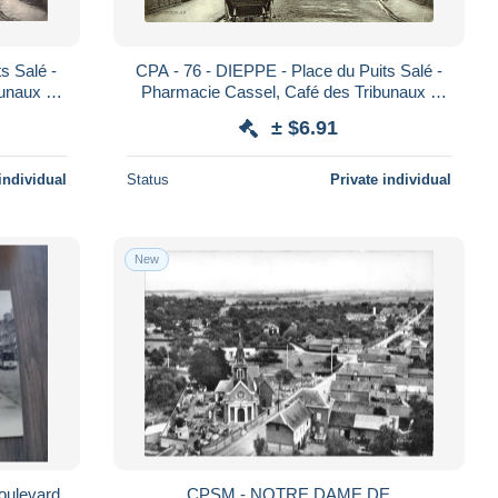
 Salé -
CPA - 76 - DIEPPE - Place du Puits Salé -
unaux -
Pharmacie Cassel, Café des Tribunaux -
Attelage ***Datée 1910***
± $6.91
individual
Status
Private individual
New
oulevard
CPSM - NOTRE DAME DE