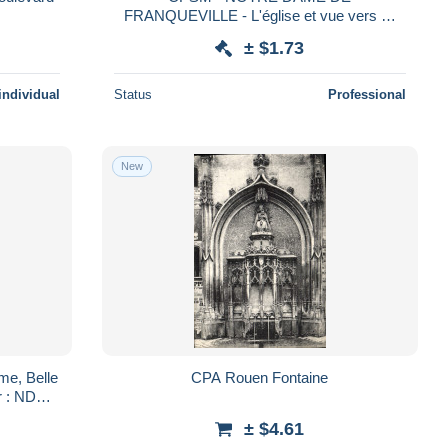
FRANQUEVILLE - L'église et vue vers St
Pierre - vue aérienne
± $1.73
individual
Status
Professional
New
me, Belle
CPA Rouen Fontaine
 : ND
± $4.61