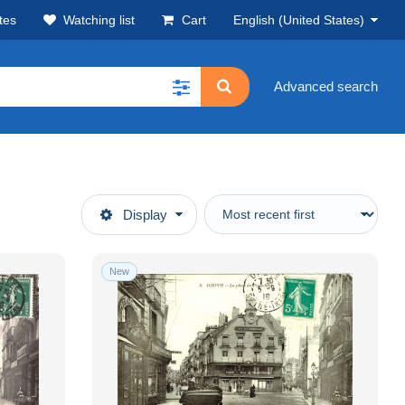
tes
Watching list
Cart
English (United States)
Advanced search
Display
New