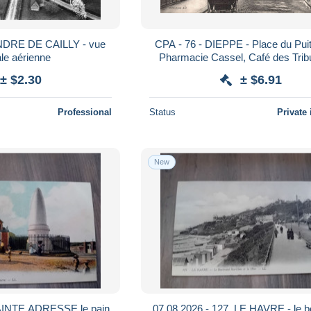
DRE DE CAILLY - vue
CPA - 76 - DIEPPE - Place du Puits
le aérienne
Pharmacie Cassel, Café des Trib
Attelage ***Datée 1909***
± $2.30
± $6.91
Professional
Status
Private 
New
SAINTE ADRESSE le pain
07.08.2026 - 127. LE HAVRE - le b