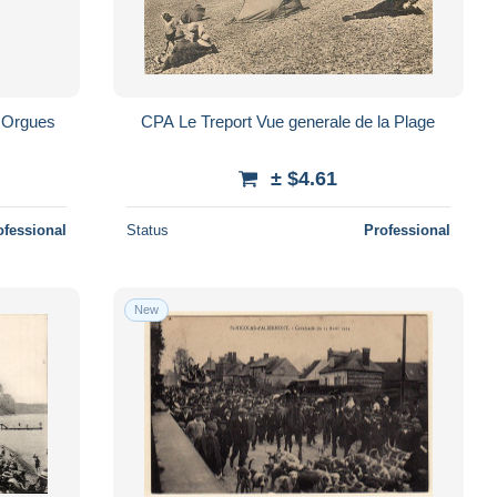
s Orgues
CPA Le Treport Vue generale de la Plage
± $4.61
ofessional
Status
Professional
New