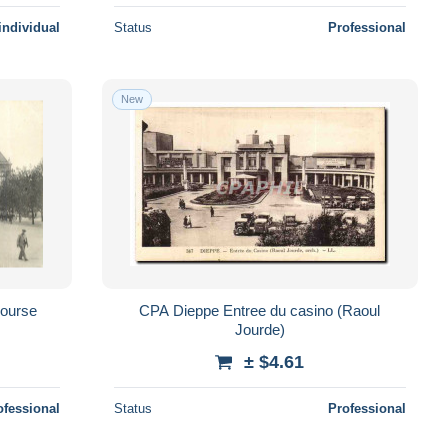
individual
Status
Professional
New
Bourse
CPA Dieppe Entree du casino (Raoul
Jourde)
± $4.61
ofessional
Status
Professional