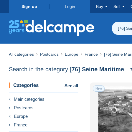
Sign up
Login
Buy
Sell
[76] Se
All categories
Postcards
Europe
France
[76] Seine Mar
Search in the category
[76] Seine Maritime
Categories
See all
New
Main categories
Postcards
Europe
France