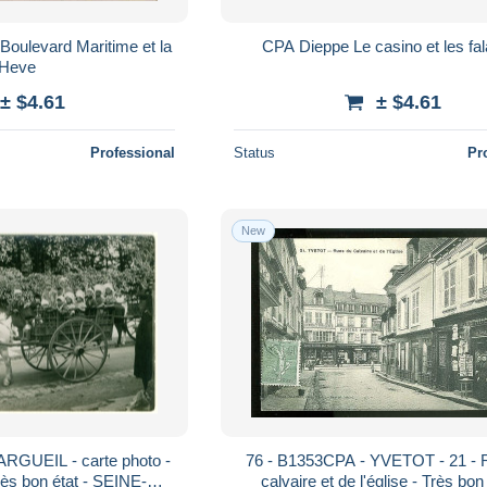
Boulevard Maritime et la
CPA Dieppe Le casino et les fa
Heve
± $4.61
± $4.61
Professional
Status
Pr
New
ARGUEIL - carte photo -
76 - B1353CPA - YVETOT - 21 - 
Très bon état - SEINE-
calvaire et de l'église - Très bon 