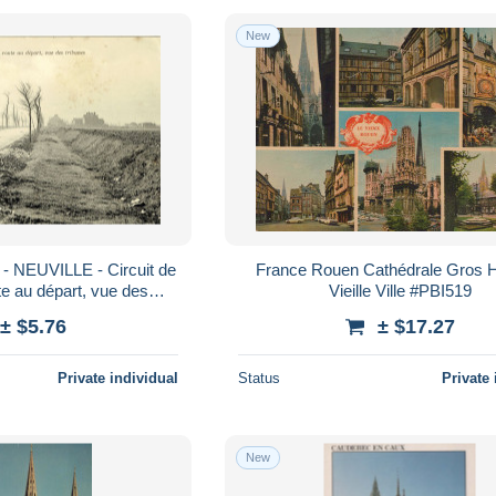
New
- NEUVILLE - Circuit de
France Rouen Cathédrale Gros 
te au départ, vue des
Vieille Ville #PBI519
Éditeur : Santos***
± $5.76
± $17.27
Private individual
Status
Private 
New