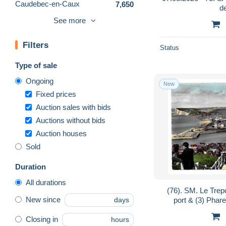
Caudebec-en-Caux
7,650
d
Caudebec-lès-Elbeuf
1,415
See more
Clères
2,882
Filters
Criel sur Mer
4,489
Status
Criquetot l'Esneval
483
Type of sale
Darnétal
1,697
Ongoing
New
Dieppe
67,358
Fixed prices
Duclair
2,688
Auction sales with bids
Auctions without bids
Elbeuf
13,344
Auction houses
Envermeu
1,560
Sold
Etretat
18,609
Eu
10,686
Duration
Fécamp
22,397
All durations
(76). SM. Le Trep
Fontaine le Dun
547
New since
port & (3) Phare
days
Forges les Eaux
6,651
Closing in
hours
Goderville
1,082