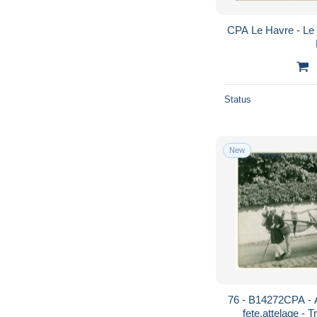
CPA Le Havre - Le 
Status
New
76 - B14272CPA - 
fete,attelage - 