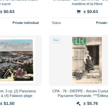
e sucre
maritime et la Hève
± $0.63
± $0.63
Private individual
Status
Private 
New
ort. 3 cp. (2) Panorama
CPA - 76 - DIEPPE - Ancien Costu
 & (4) Falaises plage
Paysanne Normande. ***Éditeur
Phot***
± $1.50
± $5.76