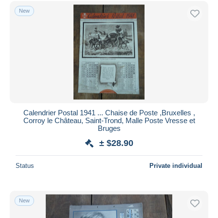
Free shipping
New
Payment methods
PayPal
Bank transfer
Visa
MasterCard
Bancontact
iDeal
Calendrier Postal 1941 ... Chaise de Poste ,Bruxelles ,
Corroy le Château, Saint-Trond, Malle Poste Vresse et
Maestro
Bruges
Deselect all
± $28.90
Seller's residence
Status
Private individual
Entire world
New