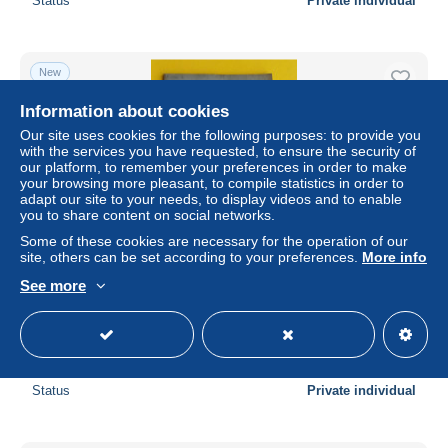
Status
Private individual
New
Information about cookies
Our site uses cookies for the following purposes: to provide you
with the services you have requested, to ensure the security of
our platform, to remember your preferences in order to make
your browsing more pleasant, to compile statistics in order to
adapt our site to your needs, to display videos and to enable
you to share content on social networks.
Some of these cookies are necessary for the operation of our
site, others can be set according to your preferences.
More info
"Les Chansons de Jacques-le- Poilu " Georges Letervanic
See more
Jules Garçon soldat WW1 35p 24,2 x 16,2cm Saint Pol sur
Ternoise
± $34.68
Status
Private individual