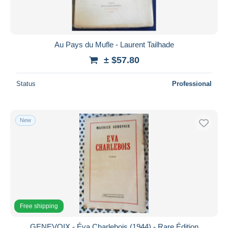
Au Pays du Mufle - Laurent Tailhade
± $57.80
Status
Professional
New
Free shipping
GENEVOIX - Éva Charlebois (1944) - Rare Édition