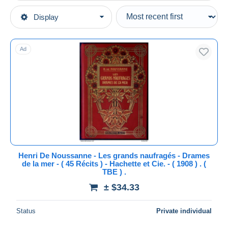
Type of sale
Display
Main categories
Ongoing
Books, Magazines, Comics
Fixed prices
French
Ad
Auction sales with bids
Old books
Auctions without bids
Auction houses
1901-1940
Sold
Duration
All durations
New since
days
Henri De Noussanne - Les grands naufragés - Drames
de la mer - ( 45 Récits ) - Hachette et Cie. - ( 1908 ) . (
Closing in
hours
TBE ) .
± $34.33
Price
From
$
to
$
Status
Private individual
With a deal only