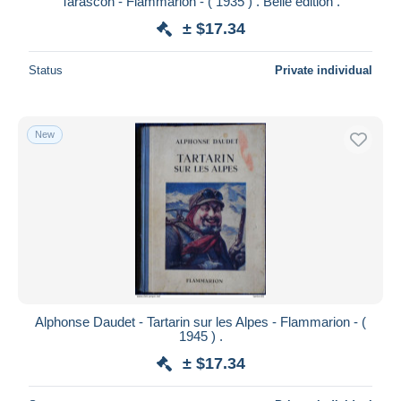
Tarascon - Flammarion - ( 1935 ) . Belle édition .
± $17.34
Status
Private individual
New
Alphonse Daudet - Tartarin sur les Alpes - Flammarion - (
1945 ) .
± $17.34