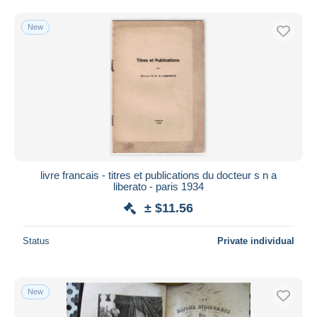
Free shipping
New
Payment methods
PayPal
Bank transfer
Visa
MasterCard
Bancontact
iDeal
livre francais - titres et publications du docteur s n a
Maestro
liberato - paris 1934
Deselect all
± $11.56
Seller's residence
Status
Private individual
Entire world
New