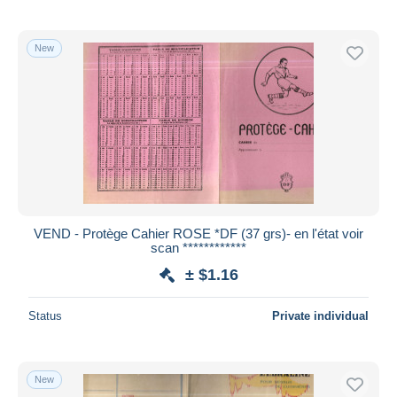
New
VEND - Protège Cahier ROSE *DF (37 grs)- en l'état voir
scan ************
± $1.16
Status
Private individual
New