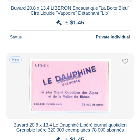
13,010
Buvard 20.8 x 13.4 LIBERON Encaustique "La Boite Bleu"
Book Covers
2,840
Cire Liquide "Vapocire" Détachant "Lib"
± $1.45
Status
Private individual
New
Buvard 20.9 x 13.4 Le Dauphiné Libéré journal quotidien
Grenoble Isère 320 000 exemplaires 78 000 abonnés
± $1.45