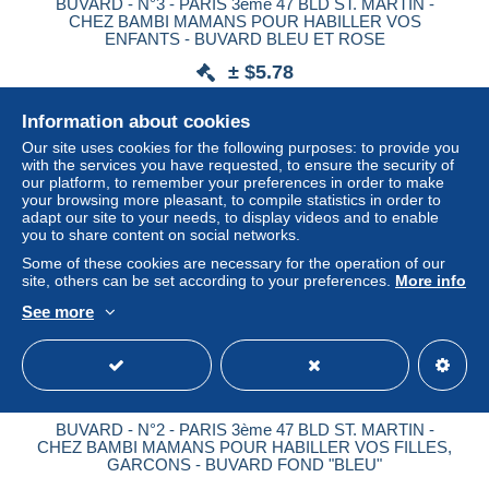
BUVARD - N°3 - PARIS 3ème 47 BLD ST. MARTIN -
CHEZ BAMBI MAMANS POUR HABILLER VOS
ENFANTS - BUVARD BLEU ET ROSE
± $5.78
Information about cookies
Status
Professional
Our site uses cookies for the following purposes: to provide you
with the services you have requested, to ensure the security of
our platform, to remember your preferences in order to make
your browsing more pleasant, to compile statistics in order to
New
adapt our site to your needs, to display videos and to enable
you to share content on social networks.
Some of these cookies are necessary for the operation of our
site, others can be set according to your preferences.
More info
See more
BUVARD - N°2 - PARIS 3ème 47 BLD ST. MARTIN -
CHEZ BAMBI MAMANS POUR HABILLER VOS FILLES,
GARCONS - BUVARD FOND "BLEU"