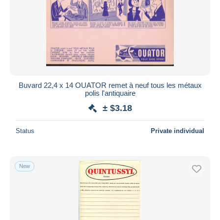
Kids
166
Submit
L
228
Liquor & Beer
1,030
M
359
Mostard
628
N
55
Buvard 22,4 x 14 OUATOR remet à neuf tous les métaux
polis l'antiquaire
O
72
± $3.18
P
254
Paints
508
Status
Private individual
Perfume & Beauty
446
R
119
New
S
232
Shoes
1,283
Softdrinks
133
Soups & Sauces
289